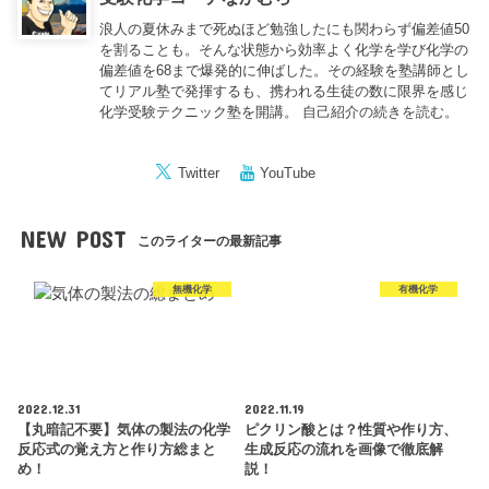
浪人の夏休みまで死ぬほど勉強したにも関わらず偏差値50
を割ることも。そんな状態から効率よく化学を学び化学の
偏差値を68まで爆発的に伸ばした。その経験を塾講師とし
てリアル塾で発揮するも、携われる生徒の数に限界を感じ
化学受験テクニック塾を開講。
自己紹介の続きを読む。
Twitter
YouTube
NEW POST
このライターの最新記事
無機化学
有機化学
2022.12.31
2022.11.19
【丸暗記不要】気体の製法の化学
ピクリン酸とは？性質や作り方、
反応式の覚え方と作り方総まと
生成反応の流れを画像で徹底解
め！
説！