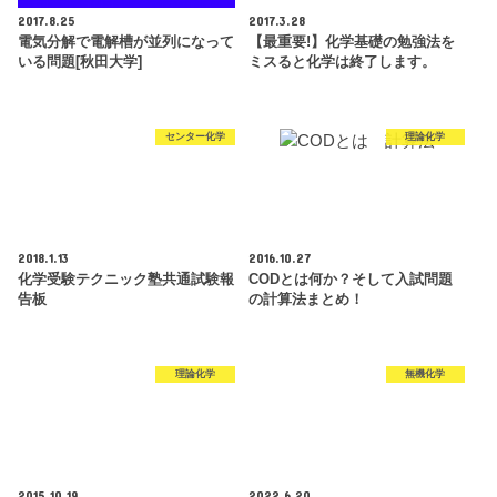
2017.8.25
2017.3.28
電気分解で電解槽が並列になって
【最重要!】化学基礎の勉強法を
いる問題[秋田大学]
ミスると化学は終了します。
センター化学
理論化学
2018.1.13
2016.10.27
化学受験テクニック塾共通試験報
CODとは何か？そして入試問題
告板
の計算法まとめ！
理論化学
無機化学
2015.10.19
2022.6.20