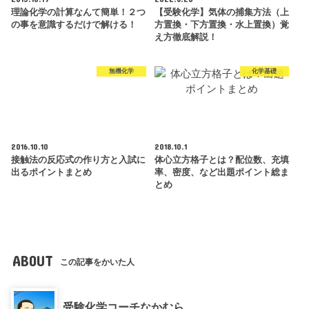
理論化学の計算なんて簡単！２つ
【受験化学】気体の捕集方法（上
の事を意識するだけで解ける！
方置換・下方置換・水上置換）覚
え方徹底解説！
無機化学
化学基礎
2016.10.10
2018.10.1
接触法の反応式の作り方と入試に
体心立方格子とは？配位数、充填
出るポイントまとめ
率、密度、など出題ポイント総ま
とめ
ABOUT
この記事をかいた人
受験化学コーチなかむら