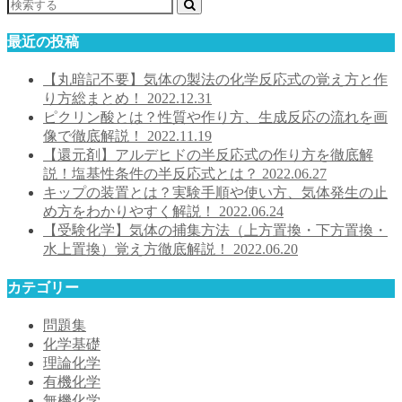
最近の投稿
【丸暗記不要】気体の製法の化学反応式の覚え方と作
り方総まとめ！
2022.12.31
ピクリン酸とは？性質や作り方、生成反応の流れを画
像で徹底解説！
2022.11.19
【還元剤】アルデヒドの半反応式の作り方を徹底解
説！塩基性条件の半反応式とは？
2022.06.27
キップの装置とは？実験手順や使い方、気体発生の止
め方をわかりやすく解説！
2022.06.24
【受験化学】気体の捕集方法（上方置換・下方置換・
水上置換）覚え方徹底解説！
2022.06.20
カテゴリー
問題集
化学基礎
理論化学
有機化学
無機化学