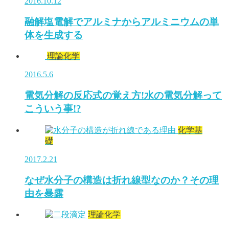
2016.10.12
融解塩電解でアルミナからアルミニウムの単
体を生成する
理論化学
2016.5.6
電気分解の反応式の覚え方!水の電気分解って
こういう事!?
化学基
礎
2017.2.21
なぜ水分子の構造は折れ線型なのか？その理
由を暴露
理論化学