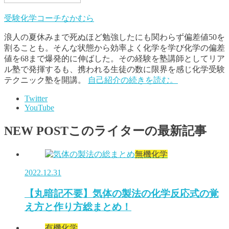
受験化学コーチなかむら
浪人の夏休みまで死ぬほど勉強したにも関わらず偏差値50を
割ることも。そんな状態から効率よく化学を学び化学の偏差
値を68まで爆発的に伸ばした。その経験を塾講師としてリア
ル塾で発揮するも、携われる生徒の数に限界を感じ化学受験
テクニック塾を開講。
自己紹介の続きを読む。
Twitter
YouTube
NEW POST
このライターの最新記事
無機化学
2022.12.31
【丸暗記不要】気体の製法の化学反応式の覚
え方と作り方総まとめ！
有機化学