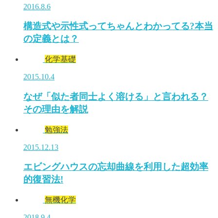
2016.8.6
構造式や示性式ってちゃんとわかってる?本当
の定義とは？
化学基礎
2015.10.4
なぜ「似た者同士よく溶ける」と言われる？
その理由を解説
勉強法
2015.12.13
エビングハウスの忘却曲線を利用した超効率
的復習法!
無機化学
2018.9.4