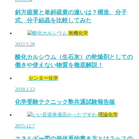
斜方硫黄と単斜硫黄の違いは？構造、分子
式、分子結晶を比較してみた
無機化学
2022.5.28
酸化カルシウム（生石灰）の乾燥剤としての
働きや使えない物質を徹底解説！
センター化学
2018.1.13
化学受験テクニック塾共通試験報告板
理論化学
2015.12.7
エネルギー図の超体系的書き方とは？ヘスの