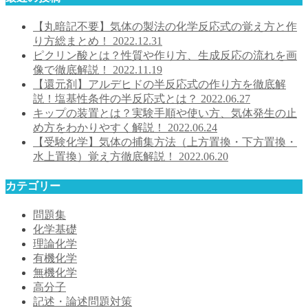
【丸暗記不要】気体の製法の化学反応式の覚え方と作
り方総まとめ！
2022.12.31
ピクリン酸とは？性質や作り方、生成反応の流れを画
像で徹底解説！
2022.11.19
【還元剤】アルデヒドの半反応式の作り方を徹底解
説！塩基性条件の半反応式とは？
2022.06.27
キップの装置とは？実験手順や使い方、気体発生の止
め方をわかりやすく解説！
2022.06.24
【受験化学】気体の捕集方法（上方置換・下方置換・
水上置換）覚え方徹底解説！
2022.06.20
カテゴリー
問題集
化学基礎
理論化学
有機化学
無機化学
高分子
記述・論述問題対策