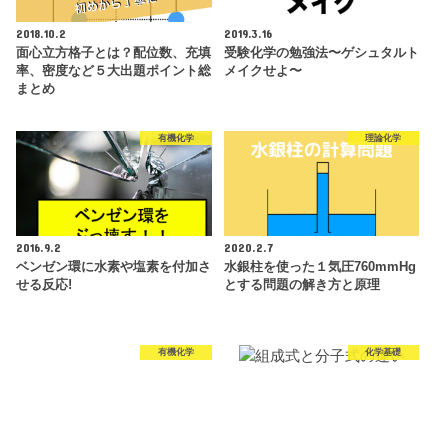
2018.10.2
2019.3.16
面心立方格子とは？配位数、充填
受験化学の勉強法〜ゲシュタルト
率、密度など５大出題ポイント総
メイクせよ〜
まとめ
有機化学
理論化学
2016.9.2
2020.2.7
ベンゼン環に水素や塩素を付加さ
水銀柱を使った１気圧760mmHg
せる反応!
とする問題の解き方と原理
有機化学
化学基礎