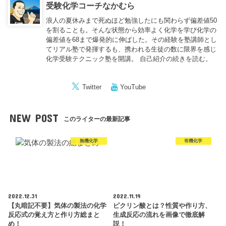
受験化学コーチなかむら
浪人の夏休みまで死ぬほど勉強したにも関わらず偏差値50
を割ることも。そんな状態から効率よく化学を学び化学の
偏差値を68まで爆発的に伸ばした。その経験を塾講師とし
てリアル塾で発揮するも、携われる生徒の数に限界を感じ
化学受験テクニック塾を開講。
自己紹介の続きを読む。
Twitter
YouTube
NEW POST
このライターの最新記事
無機化学
有機化学
2022.12.31
2022.11.19
【丸暗記不要】気体の製法の化学
ピクリン酸とは？性質や作り方、
反応式の覚え方と作り方総まと
生成反応の流れを画像で徹底解
め！
説！