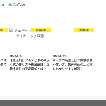
tter
YouTube
化学
理論化学
無機化学
2022.6.27
2022.6.24
や作り
【還元剤】アルデヒドの半反
キップの装置とは？実験手順
画像で
応式の作り方を徹底解説！塩
や使い方、気体発生の止め方
基性条件の半反応式とは？
をわかりやすく解説！