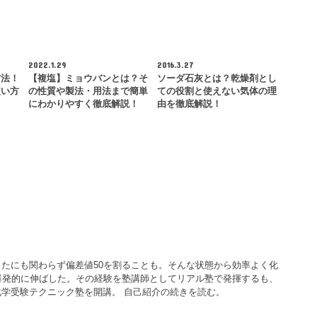
2022.1.29
2016.3.27
方法！
【複塩】ミョウバンとは？そ
ソーダ石灰とは？乾燥剤とし
使い方
の性質や製法・用法まで簡単
ての役割と使えない気体の理
にわかりやすく徹底解説！
由を徹底解説！
たにも関わらず偏差値50を割ることも。そんな状態から効率よく化
爆発的に伸ばした。その経験を塾講師としてリアル塾で発揮するも、
化学受験テクニック塾を開講。
自己紹介の続きを読む。