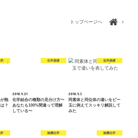
トップページへ
化学
化学基礎
化学基礎
2018.9.21
2018.9.3
いが熱
化学結合の種類の見分け方〜
同素体と同位体の違いをビー
とは？
あなたも100%間違って理解
玉に例えてスッキリ解説して
している〜
みた
化学
無機化学
無機化学