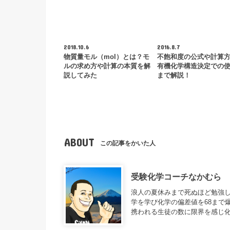
2018.10.6
2016.8.7
物質量モル（mol）とは？モ
不飽和度の公式や計算
ルの求め方や計算の本質を解
有機化学構造決定での
説してみた
まで解説！
ABOUT
この記事をかいた人
受験化学コーチなかむら
浪人の夏休みまで死ぬほど勉強し
学を学び化学の偏差値を68まで
携われる生徒の数に限界を感じ