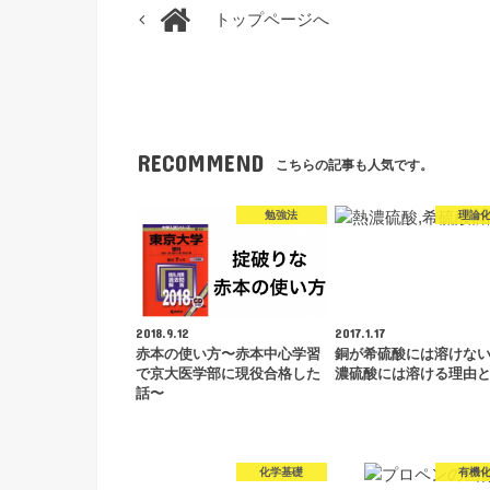
トップページへ
RECOMMEND
こちらの記事も人気です。
勉強法
理論
2018.9.12
2017.1.17
赤本の使い方〜赤本中心学習
銅が希硫酸には溶けな
で京大医学部に現役合格した
濃硫酸には溶ける理由
話〜
化学基礎
有機