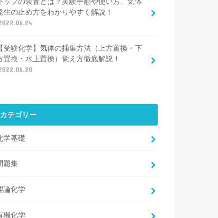
キップの装置とは？実験手順や使い方、気体
発生の止め方をわかりやすく解説！
2022.06.24
【受験化学】気体の捕集方法（上方置換・下
方置換・水上置換）覚え方徹底解説！
2022.06.20
カテゴリー
化学基礎
問題集
理論化学
有機化学