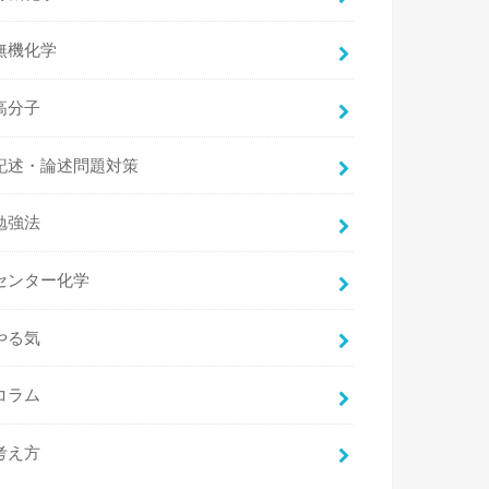
無機化学
高分子
記述・論述問題対策
勉強法
センター化学
やる気
コラム
考え方