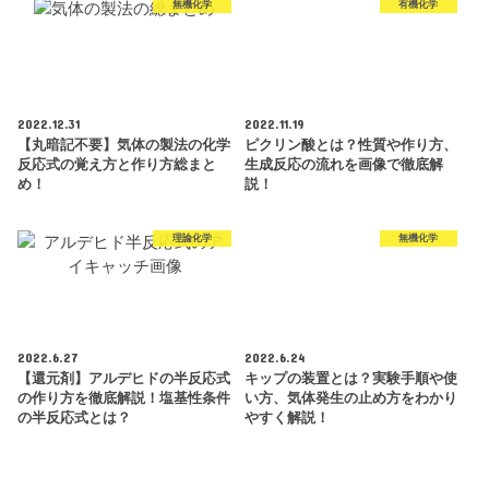
無機化学
有機化学
2022.12.31
2022.11.19
【丸暗記不要】気体の製法の化学
ピクリン酸とは？性質や作り方、
反応式の覚え方と作り方総まと
生成反応の流れを画像で徹底解
め！
説！
理論化学
無機化学
2022.6.27
2022.6.24
【還元剤】アルデヒドの半反応式
キップの装置とは？実験手順や使
の作り方を徹底解説！塩基性条件
い方、気体発生の止め方をわかり
の半反応式とは？
やすく解説！