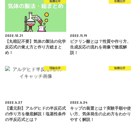
無機化学
有機化学
2022.12.31
2022.11.19
【丸暗記不要】気体の製法の化学
ピクリン酸とは？性質や作り方、
反応式の覚え方と作り方総まと
生成反応の流れを画像で徹底解
め！
説！
理論化学
無機化学
2022.6.27
2022.6.24
【還元剤】アルデヒドの半反応式
キップの装置とは？実験手順や使
の作り方を徹底解説！塩基性条件
い方、気体発生の止め方をわかり
の半反応式とは？
やすく解説！