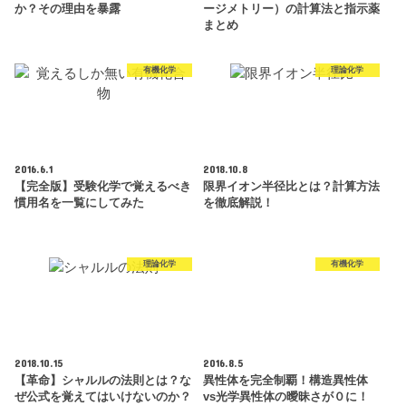
か？その理由を暴露
ージメトリー）の計算法と指示薬
まとめ
有機化学
理論化学
2016.6.1
2018.10.8
【完全版】受験化学で覚えるべき
限界イオン半径比とは？計算方法
慣用名を一覧にしてみた
を徹底解説！
理論化学
有機化学
2018.10.15
2016.8.5
【革命】シャルルの法則とは？な
異性体を完全制覇！構造異性体
ぜ公式を覚えてはいけないのか？
vs光学異性体の曖昧さが０に！