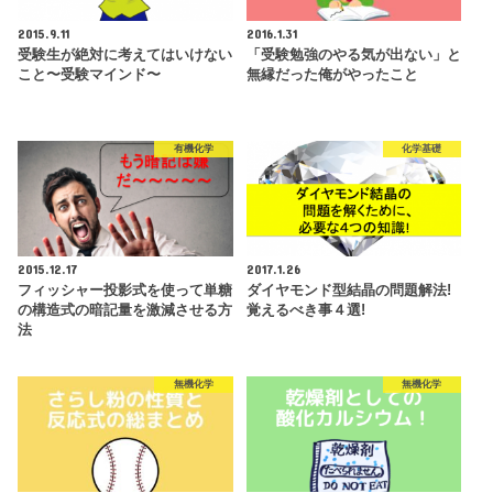
2015.9.11
2016.1.31
受験生が絶対に考えてはいけない
「受験勉強のやる気が出ない」と
こと〜受験マインド〜
無縁だった俺がやったこと
有機化学
化学基礎
2015.12.17
2017.1.26
フィッシャー投影式を使って単糖
ダイヤモンド型結晶の問題解法!
の構造式の暗記量を激減させる方
覚えるべき事４選!
法
無機化学
無機化学