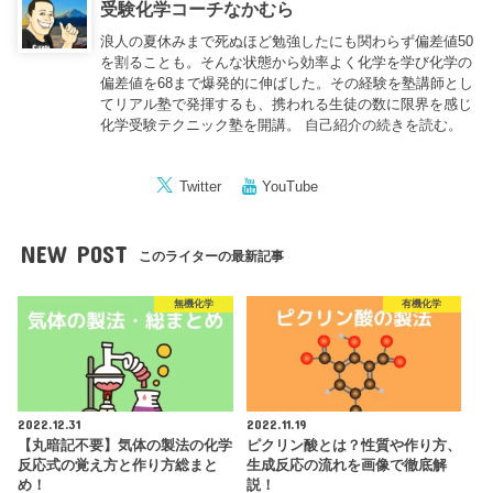
受験化学コーチなかむら
浪人の夏休みまで死ぬほど勉強したにも関わらず偏差値50
を割ることも。そんな状態から効率よく化学を学び化学の
偏差値を68まで爆発的に伸ばした。その経験を塾講師とし
てリアル塾で発揮するも、携われる生徒の数に限界を感じ
化学受験テクニック塾を開講。
自己紹介の続きを読む。
Twitter
YouTube
NEW POST
このライターの最新記事
無機化学
有機化学
2022.12.31
2022.11.19
【丸暗記不要】気体の製法の化学
ピクリン酸とは？性質や作り方、
反応式の覚え方と作り方総まと
生成反応の流れを画像で徹底解
め！
説！