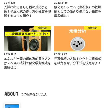
2016.6.18
2022.5.28
入試に出るさらし粉の反応まと
酸化カルシウム（生石灰）の乾燥
め！半反応式の作り方や性質を理
剤としての働きや使えない物質を
解するコツを紹介！
徹底解説！
理論化学
有機化学
2015.12.7
2022.4.23
エネルギー図の超体系的書き方と
元素分析の方法！ただちに組成式
は？ヘスの法則で熱化学方程式を
を確定させ、分子式を決定せよ！
図解せよ！
ABOUT
この記事をかいた人