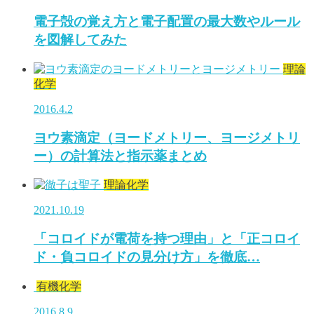
電子殻の覚え方と電子配置の最大数やルール
を図解してみた
理論
化学
2016.4.2
ヨウ素滴定（ヨードメトリー、ヨージメトリ
ー）の計算法と指示薬まとめ
理論化学
2021.10.19
「コロイドが電荷を持つ理由」と「正コロイ
ド・負コロイドの見分け方」を徹底…
有機化学
2016.8.9