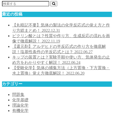
最近の投稿
【丸暗記不要】気体の製法の化学反応式の覚え方と作
り方総まとめ！
2022.12.31
ピクリン酸とは？性質や作り方、生成反応の流れを画
像で徹底解説！
2022.11.19
【還元剤】アルデヒドの半反応式の作り方を徹底解
説！塩基性条件の半反応式とは？
2022.06.27
キップの装置とは？実験手順や使い方、気体発生の止
め方をわかりやすく解説！
2022.06.24
【受験化学】気体の捕集方法（上方置換・下方置換・
水上置換）覚え方徹底解説！
2022.06.20
カテゴリー
問題集
化学基礎
理論化学
有機化学