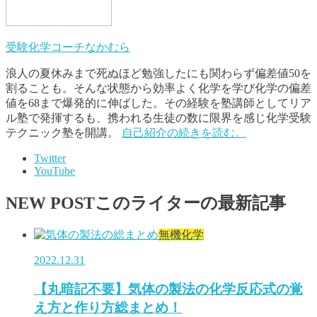
受験化学コーチなかむら
浪人の夏休みまで死ぬほど勉強したにも関わらず偏差値50を
割ることも。そんな状態から効率よく化学を学び化学の偏差
値を68まで爆発的に伸ばした。その経験を塾講師としてリア
ル塾で発揮するも、携われる生徒の数に限界を感じ化学受験
テクニック塾を開講。
自己紹介の続きを読む。
Twitter
YouTube
NEW POST
このライターの最新記事
無機化学
2022.12.31
【丸暗記不要】気体の製法の化学反応式の覚
え方と作り方総まとめ！