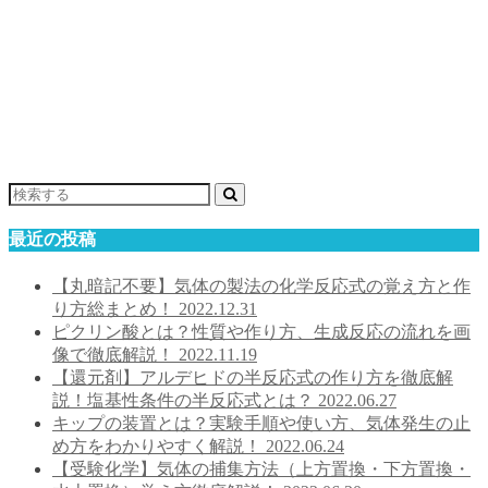
最近の投稿
【丸暗記不要】気体の製法の化学反応式の覚え方と作
り方総まとめ！
2022.12.31
ピクリン酸とは？性質や作り方、生成反応の流れを画
像で徹底解説！
2022.11.19
【還元剤】アルデヒドの半反応式の作り方を徹底解
説！塩基性条件の半反応式とは？
2022.06.27
キップの装置とは？実験手順や使い方、気体発生の止
め方をわかりやすく解説！
2022.06.24
【受験化学】気体の捕集方法（上方置換・下方置換・