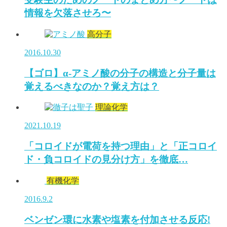
情報を欠落させろ〜
高分子
2016.10.30
【ゴロ】α-アミノ酸の分子の構造と分子量は
覚えるべきなのか？覚え方は？
理論化学
2021.10.19
「コロイドが電荷を持つ理由」と「正コロイ
ド・負コロイドの見分け方」を徹底…
有機化学
2016.9.2
ベンゼン環に水素や塩素を付加させる反応!