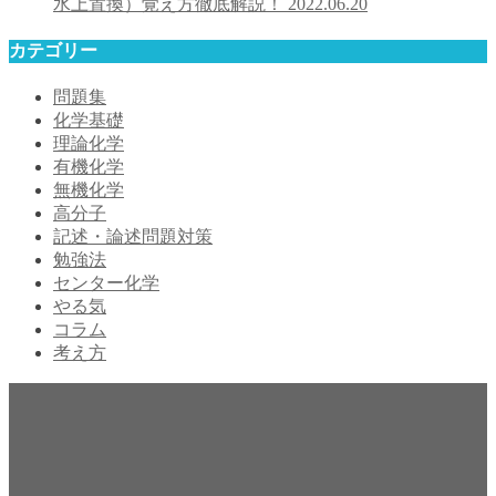
水上置換）覚え方徹底解説！
2022.06.20
カテゴリー
問題集
化学基礎
理論化学
有機化学
無機化学
高分子
記述・論述問題対策
勉強法
センター化学
やる気
コラム
考え方