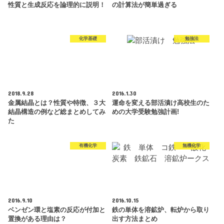
性質と生成反応を論理的に説明！
の計算法が簡単過ぎる
化学基礎
勉強法
2018.9.28
2016.1.30
金属結晶とは？性質や特徴、３大
運命を変える部活漬け高校生のた
結晶構造の例など総まとめしてみ
めの大学受験勉強計画!
た
有機化学
無機化学
2016.9.10
2016.10.15
ベンゼン環と塩素の反応が付加と
鉄の単体を溶鉱炉、転炉から取り
置換がある理由は？
出す方法まとめ