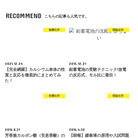
RECOMMEND
こちらの記事も人気です。
無機化学
理論化学
2021.12.24
2015.12.21
【完全網羅】カルシウム単体の性
鉛蓄電池の受験テクニック!放電
質と反応を徹底的にまとめてみ
の反応式、モル比に着目！
た！
有機化学
理論化学
2016.8.31
2016.4.30
芳香族カルボン酸（安息香酸）の
【朗報】緩衝液の原理や入試問題