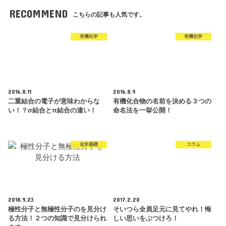
RECOMMEND
こちらの記事も人気です。
有機化学
有機化学
2016.8.11
2016.8.9
二重結合の電子が意味わからな
有機化合物の名前を決める３つの
い！？σ結合とπ結合の違い！
命名法を一挙公開！
化学基礎
コラム
2018.9.23
2017.2.20
極性分子と無極性分子のを見分け
そいつら全員足元に見てやれ！悔
る方法！２つの知識で見分けられ
しい思いをぶつけろ！