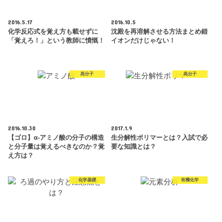
2016.5.17
2016.10.5
化学反応式を覚え方も載せずに
沈殿を再溶解させる方法まとめ錯
「覚えろ！」という教師に憤慨！
イオンだけじゃない！
高分子
高分子
2016.10.30
2017.1.9
【ゴロ】α-アミノ酸の分子の構造
生分解性ポリマーとは？入試で必
と分子量は覚えるべきなのか？覚
要な知識とは？
え方は？
化学基礎
有機化学