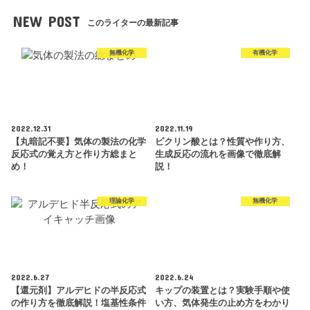
NEW POST
このライターの最新記事
無機化学
有機化学
2022.12.31
2022.11.19
【丸暗記不要】気体の製法の化学
ピクリン酸とは？性質や作り方、
反応式の覚え方と作り方総まと
生成反応の流れを画像で徹底解
め！
説！
理論化学
無機化学
2022.6.27
2022.6.24
【還元剤】アルデヒドの半反応式
キップの装置とは？実験手順や使
の作り方を徹底解説！塩基性条件
い方、気体発生の止め方をわかり