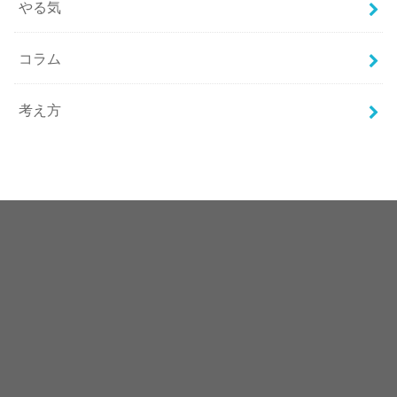
やる気
コラム
考え方