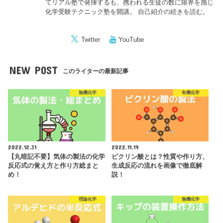
てリアル塾で発揮するも、携われる生徒の数に限界を感じ
化学受験テクニック塾を開講。
自己紹介の続きを読む。
Twitter
YouTube
NEW POST
このライターの最新記事
無機化学
有機化学
2022.12.31
2022.11.19
【丸暗記不要】気体の製法の化学
ピクリン酸とは？性質や作り方、
反応式の覚え方と作り方総まと
生成反応の流れを画像で徹底解
め！
説！
理論化学
無機化学