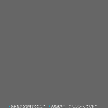
受験化学を攻略するには？
受験化学コーチわたなべってだれ？