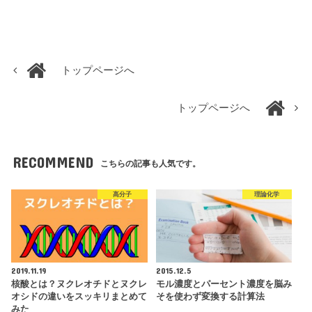
トップページへ
トップページへ
RECOMMEND
こちらの記事も人気です。
高分子
理論化学
2019.11.19
2015.12.5
核酸とは？ヌクレオチドとヌクレ
モル濃度とパーセント濃度を脳み
オシドの違いをスッキリまとめて
そを使わず変換する計算法
みた