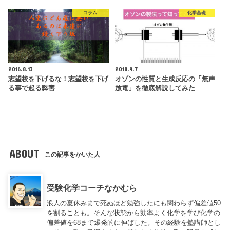
コラム
化学基礎
2016.8.13
2018.9.7
志望校を下げるな！志望校を下げ
オゾンの性質と生成反応の「無声
る事で起る弊害
放電」を徹底解説してみた
ABOUT
この記事をかいた人
受験化学コーチなかむら
浪人の夏休みまで死ぬほど勉強したにも関わらず偏差値50
を割ることも。そんな状態から効率よく化学を学び化学の
偏差値を68まで爆発的に伸ばした。その経験を塾講師とし