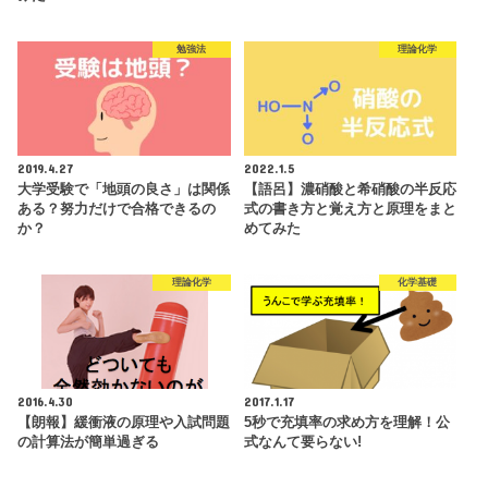
勉強法
理論化学
2019.4.27
2022.1.5
大学受験で「地頭の良さ」は関係
【語呂】濃硝酸と希硝酸の半反応
ある？努力だけで合格できるの
式の書き方と覚え方と原理をまと
か？
めてみた
理論化学
化学基礎
2016.4.30
2017.1.17
【朗報】緩衝液の原理や入試問題
5秒で充填率の求め方を理解！公
の計算法が簡単過ぎる
式なんて要らない!