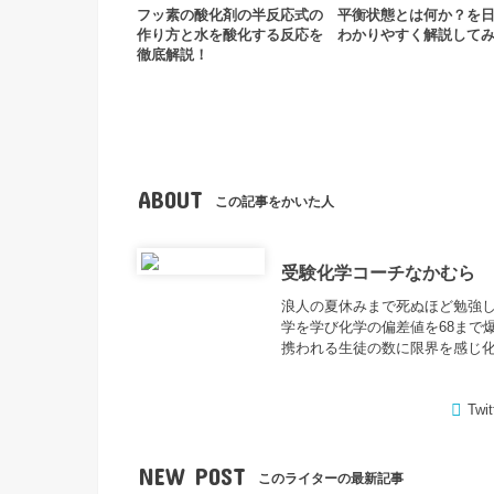
フッ素の酸化剤の半反応式の
平衡状態とは何か？を
作り方と水を酸化する反応を
わかりやすく解説して
徹底解説！
ABOUT
この記事をかいた人
受験化学コーチなかむら
浪人の夏休みまで死ぬほど勉強し
学を学び化学の偏差値を68まで
携われる生徒の数に限界を感じ
Twit
NEW POST
このライターの最新記事