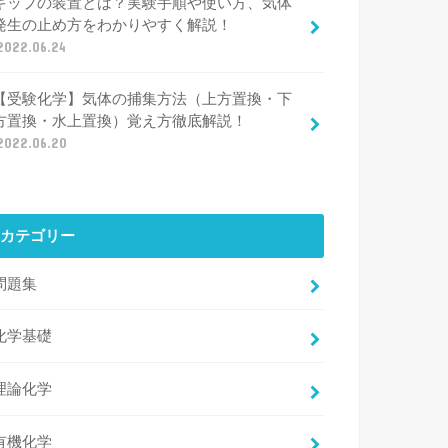
キップの装置とは？実験手順や使い方、気体
発生の止め方をわかりやすく解説！
2022.06.24
【受験化学】気体の捕集方法（上方置換・下
方置換・水上置換）覚え方徹底解説！
2022.06.20
カテゴリー
問題集
化学基礎
理論化学
有機化学