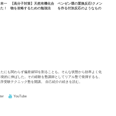
日本一
【高分子対策】天然有機化合
ベンゼン環の置換反応!クメン
みた！
物を攻略するための勉強法
を作る付加反応のようなもの
たにも関わらず偏差値50を割ることも。そんな状態から効率よく化
爆発的に伸ばした。その経験を塾講師としてリアル塾で発揮するも、
化学受験テクニック塾を開講。
自己紹介の続きを読む。
ter
YouTube