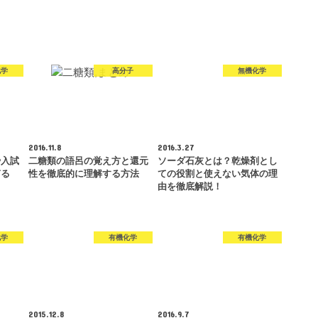
化学
高分子
無機化学
2016.11.8
2016.3.27
や入試
二糖類の語呂の覚え方と還元
ソーダ石灰とは？乾燥剤とし
ぎる
性を徹底的に理解する方法
ての役割と使えない気体の理
由を徹底解説！
化学
有機化学
有機化学
2015.12.8
2016.9.7