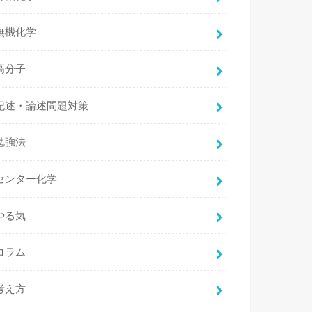
無機化学
高分子
記述・論述問題対策
勉強法
センター化学
やる気
コラム
考え方