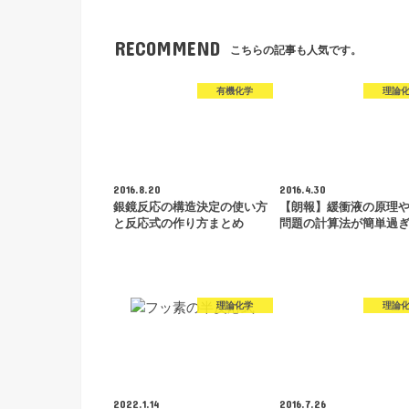
RECOMMEND
こちらの記事も人気です。
有機化学
理論
2016.8.20
2016.4.30
銀鏡反応の構造決定の使い方
【朗報】緩衝液の原理
と反応式の作り方まとめ
問題の計算法が簡単過
理論化学
理論
2022.1.14
2016.7.26