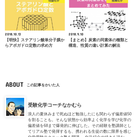
理論化学
無機化学
2018.10.13
2018.9.10
【明快】ステアリン酸単分子膜か
【まとめ】炭素の同素体の種類と
らアボガドロ定数の求め方
構造、性質の違い計算の解法
ABOUT
この記事をかいた人
受験化学コーチなかむら
浪人の夏休みまで死ぬほど勉強したにも関わらず偏差値50
を割ることも。そんな状態から効率よく化学を学び化学の
偏差値を68まで爆発的に伸ばした。その経験を塾講師とし
てリアル塾で発揮するも、携われる生徒の数に限界を感じ