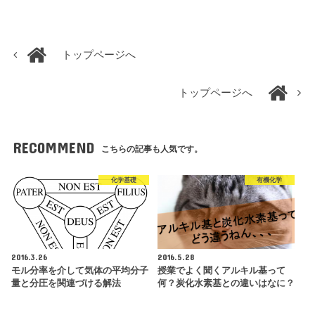
トップページへ
トップページへ
RECOMMEND
こちらの記事も人気です。
化学基礎
有機化学
2016.3.26
2016.5.28
モル分率を介して気体の平均分子
授業でよく聞くアルキル基って
量と分圧を関連づける解法
何？炭化水素基との違いはなに？