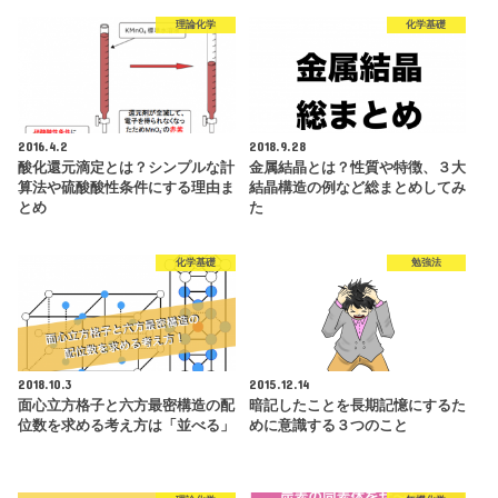
理論化学
化学基礎
2016.4.2
2018.9.28
酸化還元滴定とは？シンプルな計
金属結晶とは？性質や特徴、３大
算法や硫酸酸性条件にする理由ま
結晶構造の例など総まとめしてみ
とめ
た
化学基礎
勉強法
2018.10.3
2015.12.14
面心立方格子と六方最密構造の配
暗記したことを長期記憶にするた
位数を求める考え方は「並べる」
めに意識する３つのこと