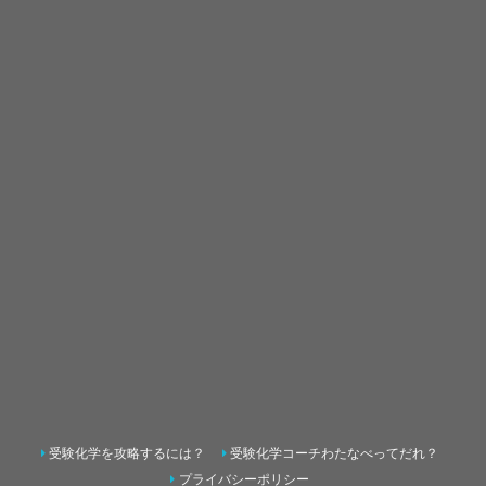
受験化学を攻略するには？
受験化学コーチわたなべってだれ？
プライバシーポリシー