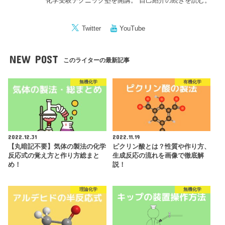
化学受験テクニック塾を開講。
自己紹介の続きを読む。
Twitter
YouTube
NEW POST
このライターの最新記事
無機化学
有機化学
2022.12.31
2022.11.19
【丸暗記不要】気体の製法の化学
ピクリン酸とは？性質や作り方、
反応式の覚え方と作り方総まと
生成反応の流れを画像で徹底解
め！
説！
理論化学
無機化学