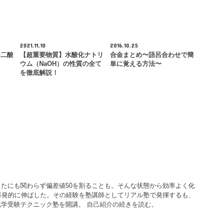
2021.11.10
2016.10.25
〜二酸
【超重要物質】水酸化ナトリ
合金まとめ〜語呂合わせで簡
ウム（NaOH）の性質の全て
単に覚える方法〜
を徹底解説！
たにも関わらず偏差値50を割ることも。そんな状態から効率よく化
爆発的に伸ばした。その経験を塾講師としてリアル塾で発揮するも、
化学受験テクニック塾を開講。
自己紹介の続きを読む。