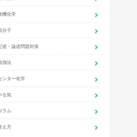
無機化学
高分子
記述・論述問題対策
勉強法
センター化学
やる気
コラム
考え方