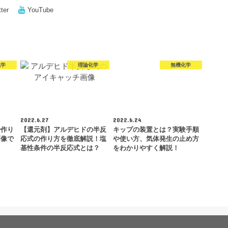
tter
YouTube
化学
理論化学
無機化学
2022.6.27
2022.6.24
や作り
【還元剤】アルデヒドの半反
キップの装置とは？実験手順
画像で
応式の作り方を徹底解説！塩
や使い方、気体発生の止め方
基性条件の半反応式とは？
をわかりやすく解説！