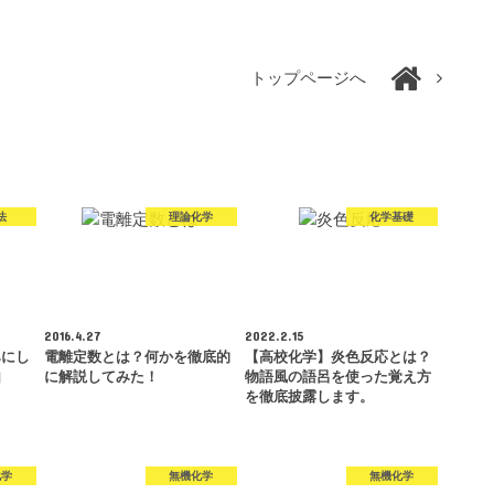
トップページへ
法
理論化学
化学基礎
2016.4.27
2022.2.15
みにし
電離定数とは？何かを徹底的
【高校化学】炎色反応とは？
由
に解説してみた！
物語風の語呂を使った覚え方
を徹底披露します。
化学
無機化学
無機化学