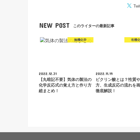
Twi
NEW POST
このライターの最新記事
無機化学
有機
2022.12.31
2022.11.19
【丸暗記不要】気体の製法の
ピクリン酸とは？性質
化学反応式の覚え方と作り方
方、生成反応の流れを
総まとめ！
徹底解説！