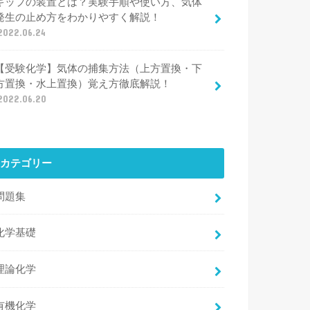
キップの装置とは？実験手順や使い方、気体
発生の止め方をわかりやすく解説！
2022.06.24
【受験化学】気体の捕集方法（上方置換・下
方置換・水上置換）覚え方徹底解説！
2022.06.20
カテゴリー
問題集
化学基礎
理論化学
有機化学