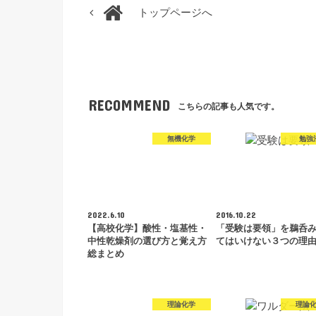
トップページへ
RECOMMEND
こちらの記事も人気です。
無機化学
勉強
2022.6.10
2016.10.22
【高校化学】酸性・塩基性・
「受験は要領」を鵜呑
中性乾燥剤の選び方と覚え方
てはいけない３つの理
総まとめ
理論化学
理論