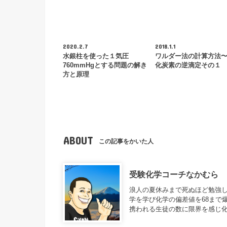
2020.2.7
2018.1.1
水銀柱を使った１気圧
ワルダー法の計算方法
760mmHgとする問題の解き
化炭素の逆滴定その１
方と原理
ABOUT
この記事をかいた人
受験化学コーチなかむら
浪人の夏休みまで死ぬほど勉強し
学を学び化学の偏差値を68まで
携われる生徒の数に限界を感じ