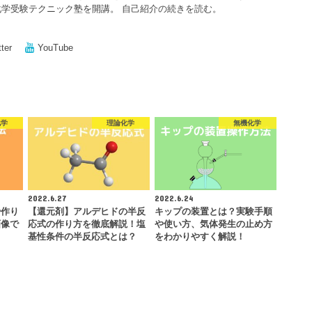
化学受験テクニック塾を開講。
自己紹介の続きを読む。
tter
YouTube
化学
理論化学
無機化学
2022.6.27
2022.6.24
や作り
【還元剤】アルデヒドの半反
キップの装置とは？実験手順
画像で
応式の作り方を徹底解説！塩
や使い方、気体発生の止め方
基性条件の半反応式とは？
をわかりやすく解説！