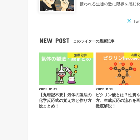
携われる生徒の数に限界を感じ
Twi
NEW POST
このライターの最新記事
無機化学
有機
2022.12.31
2022.11.19
【丸暗記不要】気体の製法の
ピクリン酸とは？性質
化学反応式の覚え方と作り方
方、生成反応の流れを
総まとめ！
徹底解説！