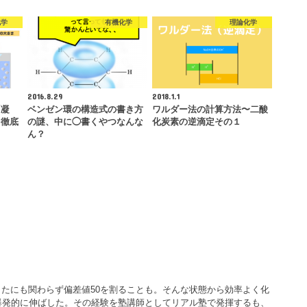
化学
有機化学
理論化学
2016.8.29
2018.1.1
「凝
ベンゼン環の構造式の書き方
ワルダー法の計算方法〜二酸
を徹底
の謎、中に◯書くやつなんな
化炭素の逆滴定その１
ん？
たにも関わらず偏差値50を割ることも。そんな状態から効率よく化
爆発的に伸ばした。その経験を塾講師としてリアル塾で発揮するも、