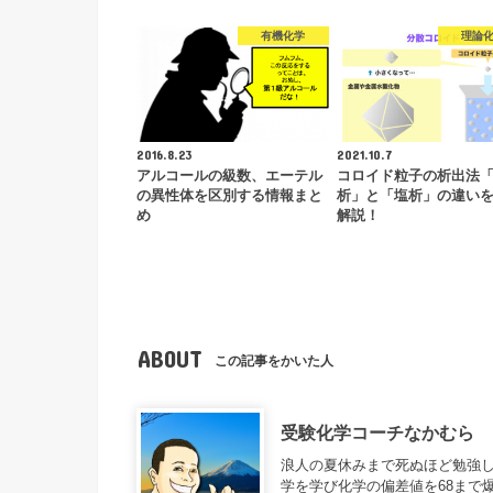
有機化学
理論
2016.8.23
2021.10.7
アルコールの級数、エーテル
コロイド粒子の析出法
の異性体を区別する情報まと
析」と「塩析」の違い
め
解説！
ABOUT
この記事をかいた人
受験化学コーチなかむら
浪人の夏休みまで死ぬほど勉強し
学を学び化学の偏差値を68まで