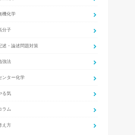
無機化学
高分子
記述・論述問題対策
勉強法
センター化学
やる気
コラム
考え方