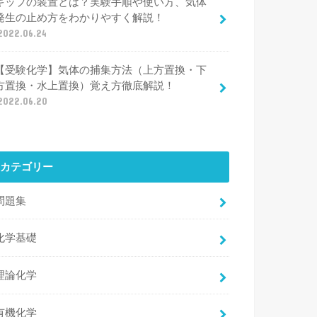
キップの装置とは？実験手順や使い方、気体
発生の止め方をわかりやすく解説！
2022.06.24
【受験化学】気体の捕集方法（上方置換・下
方置換・水上置換）覚え方徹底解説！
2022.06.20
カテゴリー
問題集
化学基礎
理論化学
有機化学