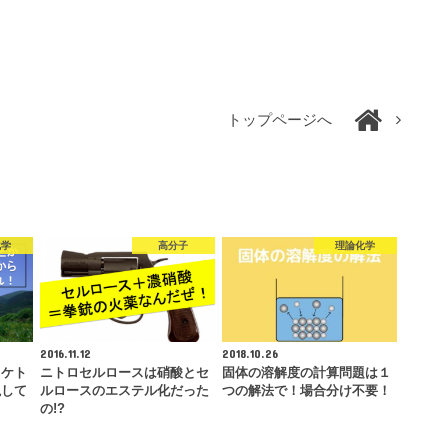
トップページへ
化学
高分子
理論化学
2016.11.12
2018.10.26
？ケト
ニトロセルロースは硝酸とセ
固体の溶解度の計算問題は１
説して
ルロースのエステル化だった
つの解法で！場合分け不要！
の!?