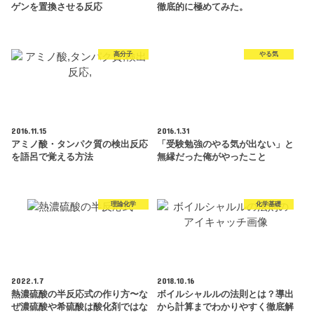
ゲンを置換させる反応
徹底的に極めてみた。
高分子
やる気
2016.11.15
2016.1.31
アミノ酸・タンパク質の検出反応
「受験勉強のやる気が出ない」と
を語呂で覚える方法
無縁だった俺がやったこと
理論化学
化学基礎
2022.1.7
2018.10.16
熱濃硫酸の半反応式の作り方〜な
ボイルシャルルの法則とは？導出
ぜ濃硫酸や希硫酸は酸化剤ではな
から計算までわかりやすく徹底解