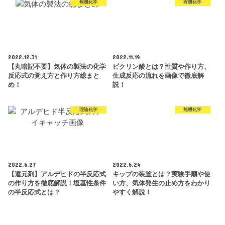
無機化学
有機化学
2022.12.31
2022.11.19
【丸暗記不要】気体の製法の化学
ピクリン酸とは？性質や作り方、
反応式の覚え方と作り方総まと
生成反応の流れを画像で徹底解
め！
説！
理論化学
無機化学
2022.6.27
2022.6.24
【還元剤】アルデヒドの半反応式
キップの装置とは？実験手順や使
の作り方を徹底解説！塩基性条件
い方、気体発生の止め方をわかり
の半反応式とは？
やすく解説！