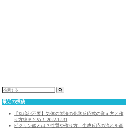
最近の投稿
【丸暗記不要】気体の製法の化学反応式の覚え方と作
り方総まとめ！
2022.12.31
ピクリン酸とは？性質や作り方、生成反応の流れを画