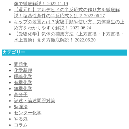
像で徹底解説！
2022.11.19
【還元剤】アルデヒドの半反応式の作り方を徹底解
説！塩基性条件の半反応式とは？
2022.06.27
キップの装置とは？実験手順や使い方、気体発生の止
め方をわかりやすく解説！
2022.06.24
【受験化学】気体の捕集方法（上方置換・下方置換・
水上置換）覚え方徹底解説！
2022.06.20
カテゴリー
問題集
化学基礎
理論化学
有機化学
無機化学
高分子
記述・論述問題対策
勉強法
センター化学
やる気
コラム