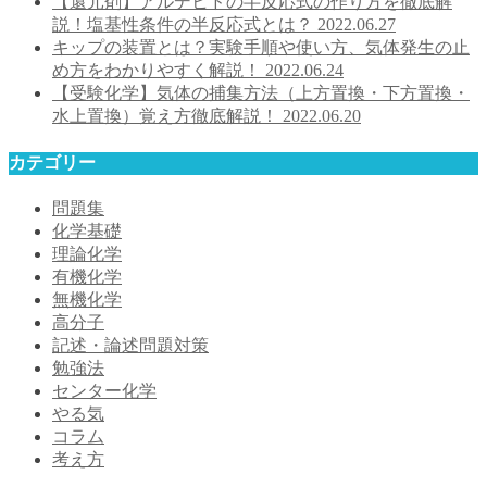
【還元剤】アルデヒドの半反応式の作り方を徹底解
説！塩基性条件の半反応式とは？
2022.06.27
キップの装置とは？実験手順や使い方、気体発生の止
め方をわかりやすく解説！
2022.06.24
【受験化学】気体の捕集方法（上方置換・下方置換・
水上置換）覚え方徹底解説！
2022.06.20
カテゴリー
問題集
化学基礎
理論化学
有機化学
無機化学
高分子
記述・論述問題対策
勉強法
センター化学
やる気
コラム
考え方