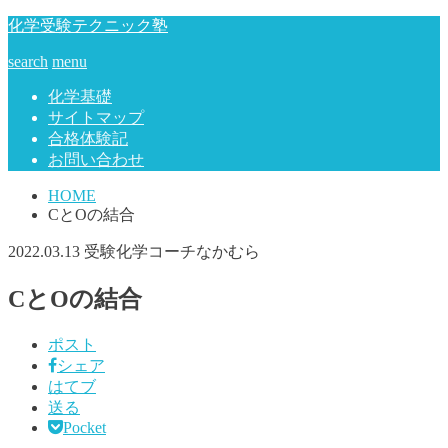
化学受験テクニック塾
search
menu
化学基礎
サイトマップ
合格体験記
お問い合わせ
HOME
CとOの結合
2022.03.13
受験化学コーチなかむら
CとOの結合
ポスト
シェア
はてブ
送る
Pocket