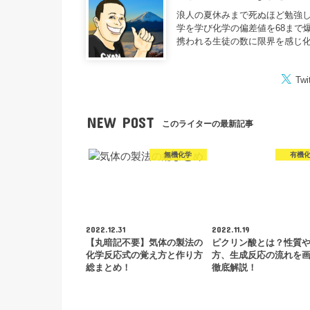
浪人の夏休みまで死ぬほど勉強し
学を学び化学の偏差値を68まで
携われる生徒の数に限界を感じ
Twi
NEW POST
このライターの最新記事
無機化学
有機
2022.12.31
2022.11.19
【丸暗記不要】気体の製法の
ピクリン酸とは？性質
化学反応式の覚え方と作り方
方、生成反応の流れを
総まとめ！
徹底解説！