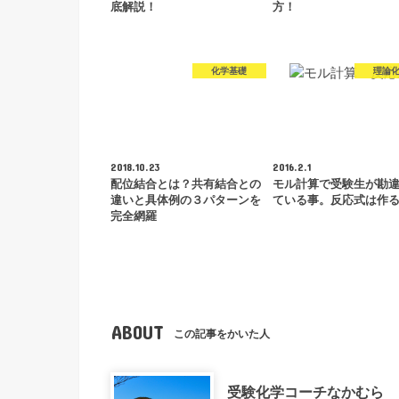
底解説！
方！
化学基礎
理論
2018.10.23
2016.2.1
配位結合とは？共有結合との
モル計算で受験生が勘
違いと具体例の３パターンを
ている事。反応式は作
完全網羅
ABOUT
この記事をかいた人
受験化学コーチなかむら