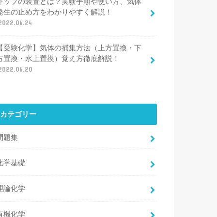
キップの装置とは？実験手順や使い方、気体
発生の止め方をわかりやすく解説！
2022.06.24
【受験化学】気体の捕集方法（上方置換・下
方置換・水上置換）覚え方徹底解説！
2022.06.20
カテゴリー
問題集
化学基礎
理論化学
有機化学