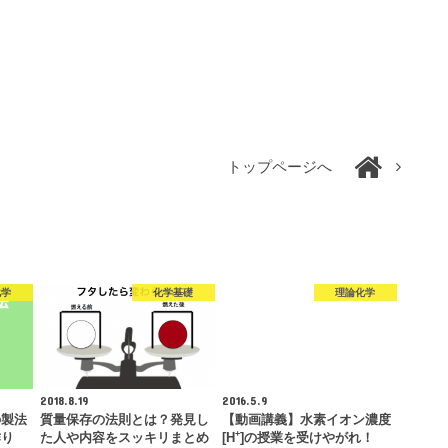
トップページへ
化学
化学基礎
理論化学
2018.8.19
2016.5.9
の製法
質量保存の法則とは？発見し
【動画講義】水素イオン濃度
+
作り
た人や内容をスッキリまとめ
[H
]の授業を受けやがれ！