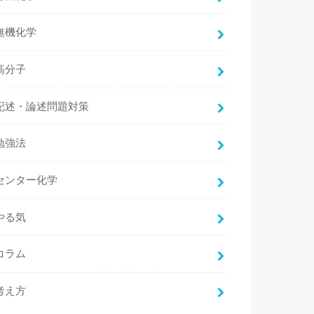
無機化学
高分子
記述・論述問題対策
勉強法
センター化学
やる気
コラム
考え方