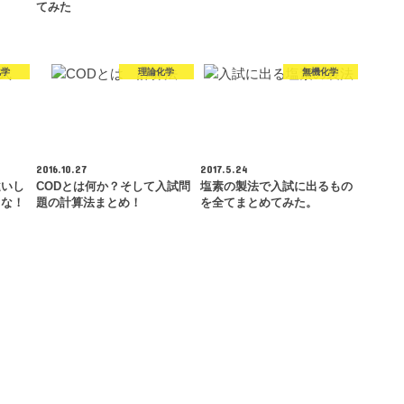
てみた
化学
理論化学
無機化学
2016.10.27
2017.5.24
違いし
CODとは何か？そして入試問
塩素の製法で入試に出るもの
るな！
題の計算法まとめ！
を全てまとめてみた。