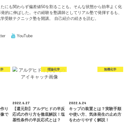
たにも関わらず偏差値50を割ることも。そんな状態から効率よく化
爆発的に伸ばした。その経験を塾講師としてリアル塾で発揮するも、
化学受験テクニック塾を開講。
自己紹介の続きを読む。
tter
YouTube
化学
理論化学
無機化学
2022.6.27
2022.6.24
や作り
【還元剤】アルデヒドの半反
キップの装置とは？実験手順
画像で
応式の作り方を徹底解説！塩
や使い方、気体発生の止め方
基性条件の半反応式とは？
をわかりやすく解説！