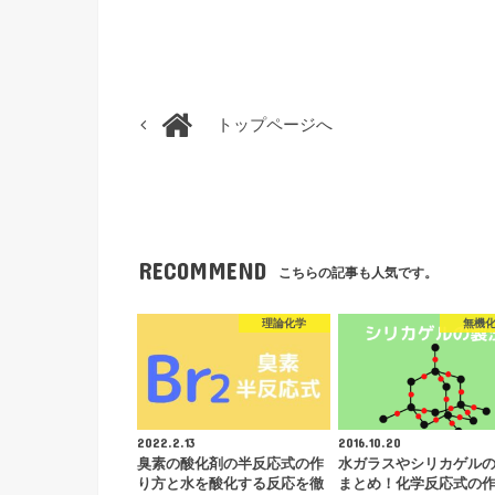
トップページへ
RECOMMEND
こちらの記事も人気です。
理論化学
無機
2022.2.13
2016.10.20
臭素の酸化剤の半反応式の作
水ガラスやシリカゲル
り方と水を酸化する反応を徹
まとめ！化学反応式の