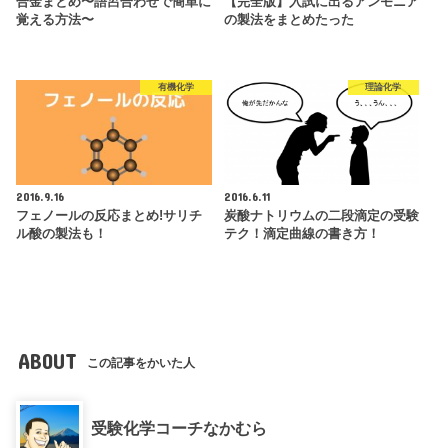
合金まとめ〜語呂合わせで簡単に
【完全版】入試に出るアンモニア
覚える方法〜
の製法をまとめたった
有機化学
理論化学
2016.9.16
2016.6.11
フェノールの反応まとめ!サリチ
炭酸ナトリウムの二段滴定の受験
ル酸の製法も！
テク！滴定曲線の書き方！
ABOUT
この記事をかいた人
受験化学コーチなかむら