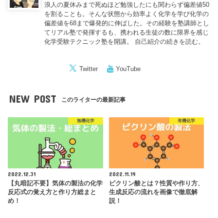
浪人の夏休みまで死ぬほど勉強したにも関わらず偏差値50
を割ることも。そんな状態から効率よく化学を学び化学の
偏差値を68まで爆発的に伸ばした。その経験を塾講師とし
てリアル塾で発揮するも、携われる生徒の数に限界を感じ
化学受験テクニック塾を開講。
自己紹介の続きを読む。
Twitter
YouTube
NEW POST
このライターの最新記事
無機化学
有機化学
2022.12.31
2022.11.19
【丸暗記不要】気体の製法の化学
ピクリン酸とは？性質や作り方、
反応式の覚え方と作り方総まと
生成反応の流れを画像で徹底解
め！
説！