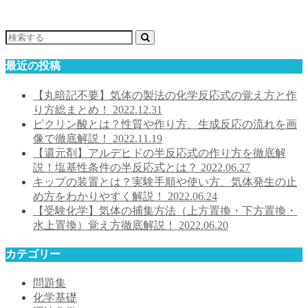
最近の投稿
【丸暗記不要】気体の製法の化学反応式の覚え方と作
り方総まとめ！
2022.12.31
ピクリン酸とは？性質や作り方、生成反応の流れを画
像で徹底解説！
2022.11.19
【還元剤】アルデヒドの半反応式の作り方を徹底解
説！塩基性条件の半反応式とは？
2022.06.27
キップの装置とは？実験手順や使い方、気体発生の止
め方をわかりやすく解説！
2022.06.24
【受験化学】気体の捕集方法（上方置換・下方置換・
水上置換）覚え方徹底解説！
2022.06.20
カテゴリー
問題集
化学基礎