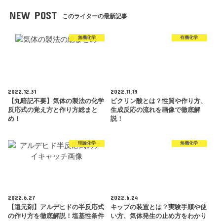
NEW POST
このライターの最新記事
無機化学
有機化学
2022.12.31
2022.11.19
【丸暗記不要】気体の製法の化学
ピクリン酸とは？性質や作り方、
反応式の覚え方と作り方総まと
生成反応の流れを画像で徹底解
め！
説！
理論化学
無機化学
2022.6.27
2022.6.24
【還元剤】アルデヒドの半反応式
キップの装置とは？実験手順や使
の作り方を徹底解説！塩基性条件
い方、気体発生の止め方をわかり