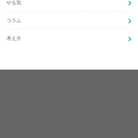
やる気
コラム
考え方