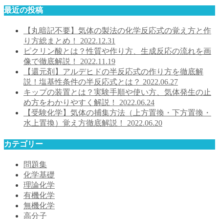
最近の投稿
【丸暗記不要】気体の製法の化学反応式の覚え方と作
り方総まとめ！
2022.12.31
ピクリン酸とは？性質や作り方、生成反応の流れを画
像で徹底解説！
2022.11.19
【還元剤】アルデヒドの半反応式の作り方を徹底解
説！塩基性条件の半反応式とは？
2022.06.27
キップの装置とは？実験手順や使い方、気体発生の止
め方をわかりやすく解説！
2022.06.24
【受験化学】気体の捕集方法（上方置換・下方置換・
水上置換）覚え方徹底解説！
2022.06.20
カテゴリー
問題集
化学基礎
理論化学
有機化学
無機化学
高分子