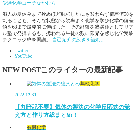
受験化学コーチなかむら
浪人の夏休みまで死ぬほど勉強したにも関わらず偏差値50を
割ることも。そんな状態から効率よく化学を学び化学の偏差
値を68まで爆発的に伸ばした。その経験を塾講師としてリア
ル塾で発揮するも、携われる生徒の数に限界を感じ化学受験
テクニック塾を開講。
自己紹介の続きを読む。
Twitter
YouTube
NEW POST
このライターの最新記事
無機化学
2022.12.31
【丸暗記不要】気体の製法の化学反応式の覚
え方と作り方総まとめ！
有機化学