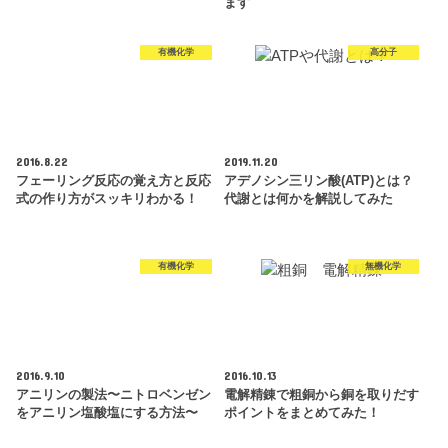
ます
有機化学
高分子
2016.8.22
2019.11.20
フェーリング反応の覚え方と反応
アデノシン三リン酸(ATP)とは？
式の作り方がスッキリわかる！
代謝とは何かを解説してみた
有機化学
無機化学
2016.9.10
2016.10.13
アニリンの製法〜ニトロベンゼン
電解精錬で粗銅から銅を取りだす
をアニリン塩酸塩にする方法〜
ポイントをまとめてみた！