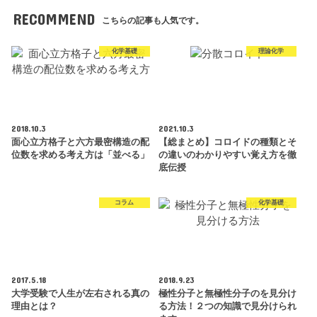
RECOMMEND
こちらの記事も人気です。
化学基礎
理論化学
2018.10.3
2021.10.3
面心立方格子と六方最密構造の配
【総まとめ】コロイドの種類とそ
位数を求める考え方は「並べる」
の違いのわかりやすい覚え方を徹
底伝授
コラム
化学基礎
2017.5.18
2018.9.23
大学受験で人生が左右される真の
極性分子と無極性分子のを見分け
理由とは？
る方法！２つの知識で見分けられ