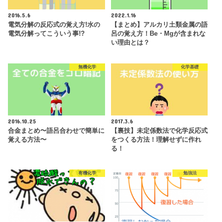
2016.5.6
2022.1.16
電気分解の反応式の覚え方!水の
【まとめ】アルカリ土類金属の語
電気分解ってこういう事!?
呂の覚え方！Be・Mgが含まれな
い理由とは？
無機化学
化学基礎
2016.10.25
2017.3.6
合金まとめ〜語呂合わせで簡単に
【裏技】未定係数法で化学反応式
覚える方法〜
をつくる方法！理解せずに作れ
る！
有機化学
勉強法