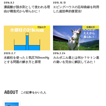
2016.8.3
2015.12.13
濃硫酸が脱水剤として使われる理
エビングハウスの忘却曲線を利用
由が構造式から明らかに！
した超効率的復習法!
理論化学
有機化学
2020.2.7
2016.3.24
水銀柱を使った１気圧760mmHg
カルボニル基とは何か？ケトン基
とする問題の解き方と原理
の違いを完全に解説してみた！
ABOUT
この記事をかいた人