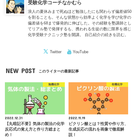
受験化学コーチなかむら
浪人の夏休みまで死ぬほど勉強したにも関わらず偏差値50
を割ることも。そんな状態から効率よく化学を学び化学の
偏差値を68まで爆発的に伸ばした。その経験を塾講師とし
てリアル塾で発揮するも、携われる生徒の数に限界を感じ
化学受験テクニック塾を開講。
自己紹介の続きを読む。
Twitter
YouTube
NEW POST
このライターの最新記事
無機化学
有機化学
2022.12.31
2022.11.19
【丸暗記不要】気体の製法の化学
ピクリン酸とは？性質や作り方、
反応式の覚え方と作り方総まと
生成反応の流れを画像で徹底解
め！
説！