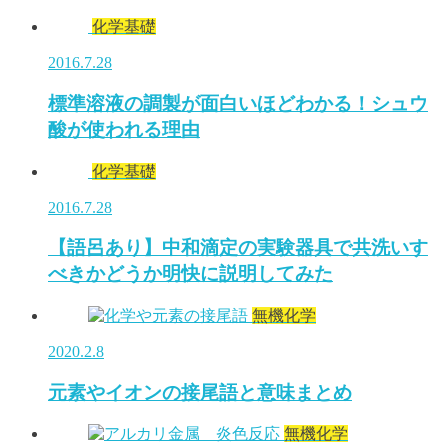
化学基礎
2016.7.28
標準溶液の調製が面白いほどわかる！シュウ
酸が使われる理由
化学基礎
2016.7.28
【語呂あり】中和滴定の実験器具で共洗いす
べきかどうか明快に説明してみた
無機化学
2020.2.8
元素やイオンの接尾語と意味まとめ
無機化学