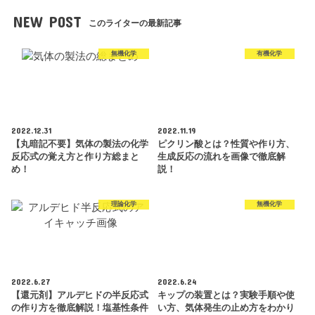
NEW POST
このライターの最新記事
無機化学
有機化学
2022.12.31
2022.11.19
【丸暗記不要】気体の製法の化学
ピクリン酸とは？性質や作り方、
反応式の覚え方と作り方総まと
生成反応の流れを画像で徹底解
め！
説！
理論化学
無機化学
2022.6.27
2022.6.24
【還元剤】アルデヒドの半反応式
キップの装置とは？実験手順や使
の作り方を徹底解説！塩基性条件
い方、気体発生の止め方をわかり