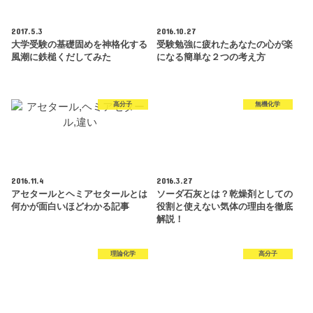
2017.5.3
2016.10.27
大学受験の基礎固めを神格化する
受験勉強に疲れたあなたの心が楽
風潮に鉄槌くだしてみた
になる簡単な２つの考え方
高分子
無機化学
2016.11.4
2016.3.27
アセタールとヘミアセタールとは
ソーダ石灰とは？乾燥剤としての
何かが面白いほどわかる記事
役割と使えない気体の理由を徹底
解説！
理論化学
高分子