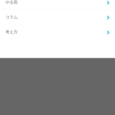
やる気
コラム
考え方