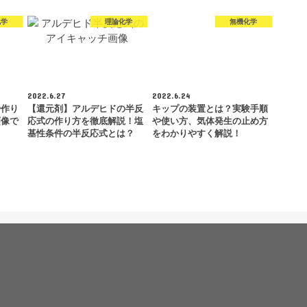
化学
理論化学
無機化学
2022.6.27
2022.6.24
や作り
【還元剤】アルデヒドの半反
キップの装置とは？実験手順
画像で
応式の作り方を徹底解説！塩
や使い方、気体発生の止め方
基性条件の半反応式とは？
をわかりやすく解説！