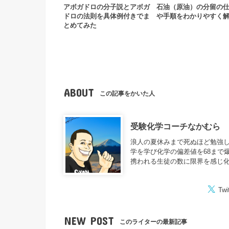
アボガドロの分子説とアボガ
石油（原油）の分留の
ドロの法則を具体例付きでま
や手順をわかりやすく
とめてみた
ABOUT
この記事をかいた人
受験化学コーチなかむら
浪人の夏休みまで死ぬほど勉強し
学を学び化学の偏差値を68まで
携われる生徒の数に限界を感じ
Twi
NEW POST
このライターの最新記事