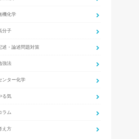
無機化学
高分子
記述・論述問題対策
勉強法
センター化学
やる気
コラム
考え方