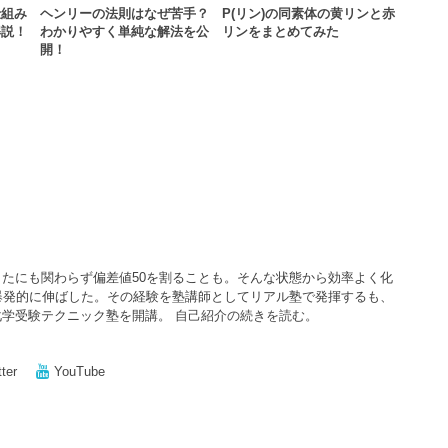
仕組み
ヘンリーの法則はなぜ苦手？
P(リン)の同素体の黄リンと赤
解説！
わかりやすく単純な解法を公
リンをまとめてみた
開！
たにも関わらず偏差値50を割ることも。そんな状態から効率よく化
爆発的に伸ばした。その経験を塾講師としてリアル塾で発揮するも、
化学受験テクニック塾を開講。
自己紹介の続きを読む。
tter
YouTube