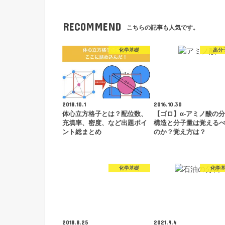
RECOMMEND
こちらの記事も人気です。
化学基礎
高分
2018.10.1
2016.10.30
体心立方格子とは？配位数、
【ゴロ】α-アミノ酸の
充填率、密度、など出題ポイ
構造と分子量は覚える
ント総まとめ
のか？覚え方は？
化学基礎
化学
2018.8.25
2021.9.4