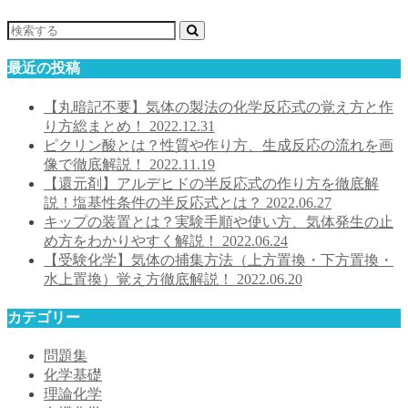
最近の投稿
【丸暗記不要】気体の製法の化学反応式の覚え方と作
り方総まとめ！
2022.12.31
ピクリン酸とは？性質や作り方、生成反応の流れを画
像で徹底解説！
2022.11.19
【還元剤】アルデヒドの半反応式の作り方を徹底解
説！塩基性条件の半反応式とは？
2022.06.27
キップの装置とは？実験手順や使い方、気体発生の止
め方をわかりやすく解説！
2022.06.24
【受験化学】気体の捕集方法（上方置換・下方置換・
水上置換）覚え方徹底解説！
2022.06.20
カテゴリー
問題集
化学基礎
理論化学