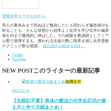
受験化学コーチなかむら
浪人の夏休みまで死ぬほど勉強したにも関わらず偏差値50を
割ることも。そんな状態から効率よく化学を学び化学の偏差
値を68まで爆発的に伸ばした。その経験を塾講師としてリア
ル塾で発揮するも、携われる生徒の数に限界を感じ化学受験
テクニック塾を開講。
自己紹介の続きを読む。
Twitter
YouTube
NEW POST
このライターの最新記事
無機化学
2022.12.31
【丸暗記不要】気体の製法の化学反応式の覚
え方と作り方総まとめ！