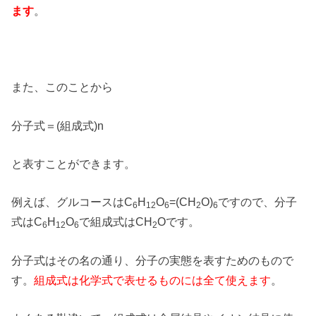
ます
。
また、このことから
分子式＝(組成式)n
と表すことができます。
例えば、グルコースはC
H
O
=(CH
O)
ですので、分子
6
12
6
2
6
式はC
H
O
で組成式はCH
Oです。
6
12
6
2
分子式はその名の通り、分子の実態を表すためのもので
す。
組成式は化学式で表せるものには全て使えます
。