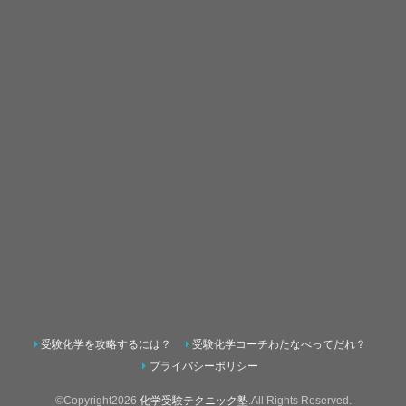
受験化学を攻略するには？
受験化学コーチわたなべってだれ？
プライバシーポリシー
©Copyright2026
化学受験テクニック塾
.All Rights Reserved.