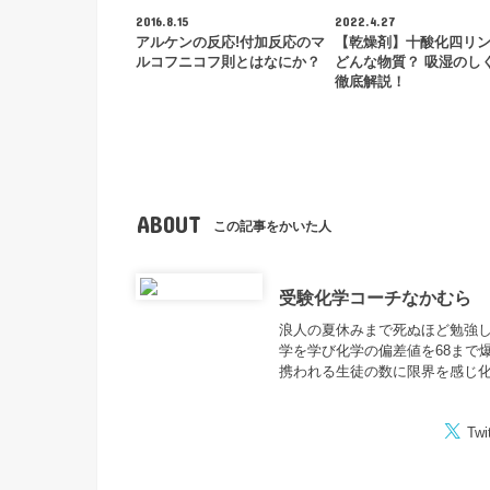
2016.8.15
2022.4.27
アルケンの反応!付加反応のマ
【乾燥剤】十酸化四リ
ルコフニコフ則とはなにか？
どんな物質？ 吸湿のし
徹底解説！
ABOUT
この記事をかいた人
受験化学コーチなかむら
浪人の夏休みまで死ぬほど勉強し
学を学び化学の偏差値を68まで
携われる生徒の数に限界を感じ
Twi