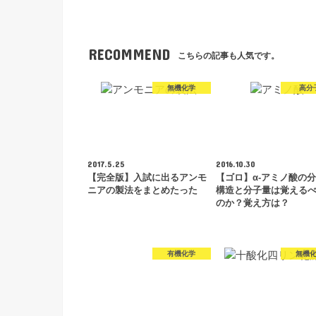
RECOMMEND
こちらの記事も人気です。
無機化学
高分
2017.5.25
2016.10.30
【完全版】入試に出るアンモ
【ゴロ】α-アミノ酸の
ニアの製法をまとめたった
構造と分子量は覚える
のか？覚え方は？
有機化学
無機