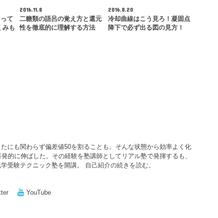
2016.11.8
2016.8.20
ンって
二糖類の語呂の覚え方と還元
冷却曲線はこう見ろ！凝固点
くみも
性を徹底的に理解する方法
降下で必ず出る図の見方！
たにも関わらず偏差値50を割ることも。そんな状態から効率よく化
爆発的に伸ばした。その経験を塾講師としてリアル塾で発揮するも、
化学受験テクニック塾を開講。
自己紹介の続きを読む。
tter
YouTube