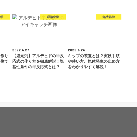
化学
理論化学
無機化学
2022.6.27
2022.6.24
や作り
【還元剤】アルデヒドの半反
キップの装置とは？実験手順
画像で
応式の作り方を徹底解説！塩
や使い方、気体発生の止め方
基性条件の半反応式とは？
をわかりやすく解説！