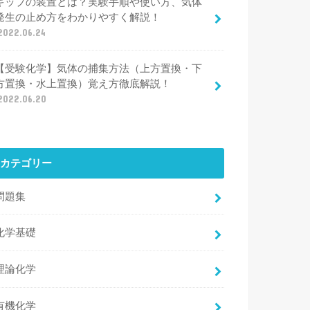
キップの装置とは？実験手順や使い方、気体
発生の止め方をわかりやすく解説！
2022.06.24
【受験化学】気体の捕集方法（上方置換・下
方置換・水上置換）覚え方徹底解説！
2022.06.20
カテゴリー
問題集
化学基礎
理論化学
有機化学