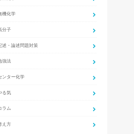
無機化学
高分子
記述・論述問題対策
勉強法
センター化学
やる気
コラム
考え方