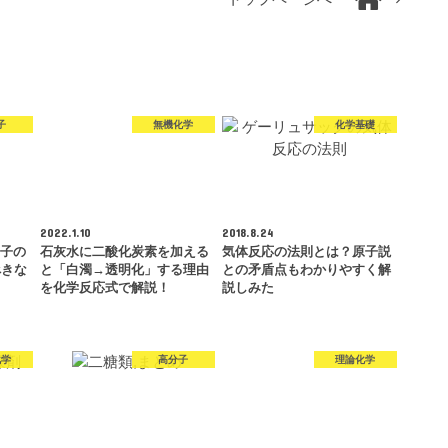
子
無機化学
化学基礎
2022.1.10
2018.8.24
分子の
石灰水に二酸化炭素を加える
気体反応の法則とは？原子説
べきな
と「白濁→透明化」する理由
との矛盾点もわかりやすく解
を化学反応式で解説！
説しみた
化学
高分子
理論化学