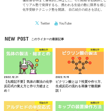
偏差値を68まで爆発的に伸ばした。その経験を塾講師とし
てリアル塾で発揮するも、携われる生徒の数に限界を感じ
化学受験テクニック塾を開講。
自己紹介の続きを読む。
Twitter
YouTube
NEW POST
このライターの最新記事
無機化学
有機化学
2022.12.31
2022.11.19
【丸暗記不要】気体の製法の化学
ピクリン酸とは？性質や作り方、
反応式の覚え方と作り方総まと
生成反応の流れを画像で徹底解
め！
説！
理論化学
無機化学