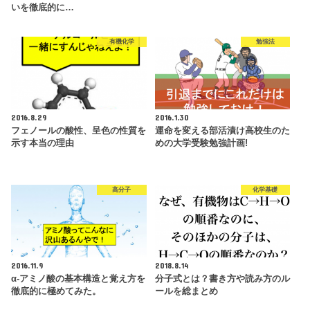
いを徹底的に…
有機化学
勉強法
2016.8.29
2016.1.30
フェノールの酸性、呈色の性質を
運命を変える部活漬け高校生のた
示す本当の理由
めの大学受験勉強計画!
高分子
化学基礎
2016.11.9
2018.8.14
α-アミノ酸の基本構造と覚え方を
分子式とは？書き方や読み方のル
徹底的に極めてみた。
ールを総まとめ