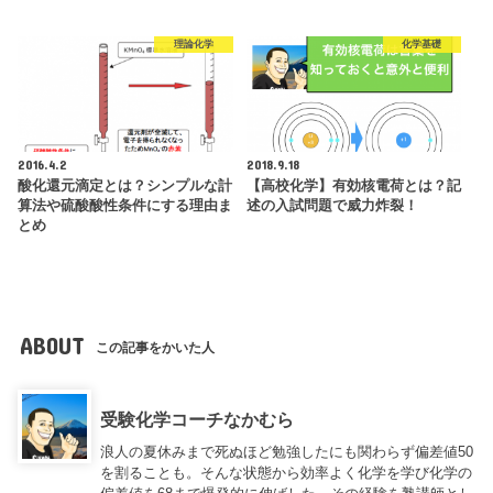
理論化学
化学基礎
2016.4.2
2018.9.18
酸化還元滴定とは？シンプルな計
【高校化学】有効核電荷とは？記
算法や硫酸酸性条件にする理由ま
述の入試問題で威力炸裂！
とめ
ABOUT
この記事をかいた人
受験化学コーチなかむら
浪人の夏休みまで死ぬほど勉強したにも関わらず偏差値50
を割ることも。そんな状態から効率よく化学を学び化学の