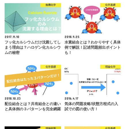
無機化学
化学基礎
2017.11.10
2018.9.25
フッ化カルシウムだけ沈殿してし
水素結合とは？わかりやすく具体
まう理由は？ハロゲン化カルシウ
例で解説！記述問題頻出ポイント
ムの秘密
も！
化学基礎
理論化学
2018.10.23
2016.4.17
配位結合とは？共有結合との違い
気体の問題攻略!状態方程式の入
と具体例の３パターンを完全網羅
試での図の使い方！
理論化学
化学基礎