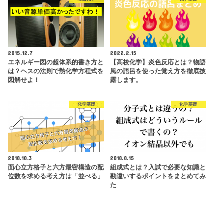
2015.12.7
2022.2.15
エネルギー図の超体系的書き方と
【高校化学】炎色反応とは？物語
は？ヘスの法則で熱化学方程式を
風の語呂を使った覚え方を徹底披
図解せよ！
露します。
化学基礎
化学基礎
2018.10.3
2018.8.15
面心立方格子と六方最密構造の配
組成式とは？入試で必要な知識と
位数を求める考え方は「並べる」
勘違いするポイントをまとめてみ
た