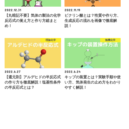
2022.12.31
2022.11.19
【丸暗記不要】気体の製法の化学
ピクリン酸とは？性質や作り方、
反応式の覚え方と作り方総まと
生成反応の流れを画像で徹底解
め！
説！
理論化学
無機化学
2022.6.27
2022.6.24
【還元剤】アルデヒドの半反応式
キップの装置とは？実験手順や使
の作り方を徹底解説！塩基性条件
い方、気体発生の止め方をわかり
の半反応式とは？
やすく解説！