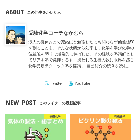
ABOUT
この記事をかいた人
受験化学コーチなかむら
浪人の夏休みまで死ぬほど勉強したにも関わらず偏差値50
を割ることも。そんな状態から効率よく化学を学び化学の
偏差値を68まで爆発的に伸ばした。その経験を塾講師とし
てリアル塾で発揮するも、携われる生徒の数に限界を感じ
化学受験テクニック塾を開講。
自己紹介の続きを読む。
Twitter
YouTube
NEW POST
このライターの最新記事
無機化学
有機化学