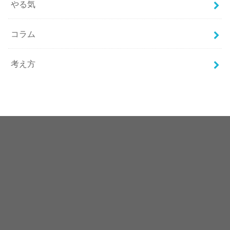
やる気
コラム
考え方