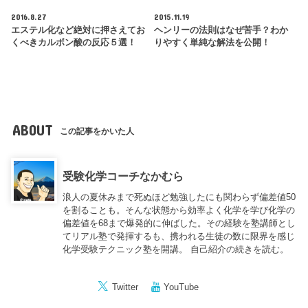
2016.8.27
2015.11.19
エステル化など絶対に押さえてお
ヘンリーの法則はなぜ苦手？わか
くべきカルボン酸の反応５選！
りやすく単純な解法を公開！
ABOUT
この記事をかいた人
受験化学コーチなかむら
浪人の夏休みまで死ぬほど勉強したにも関わらず偏差値50
を割ることも。そんな状態から効率よく化学を学び化学の
偏差値を68まで爆発的に伸ばした。その経験を塾講師とし
てリアル塾で発揮するも、携われる生徒の数に限界を感じ
化学受験テクニック塾を開講。
自己紹介の続きを読む。
Twitter
YouTube