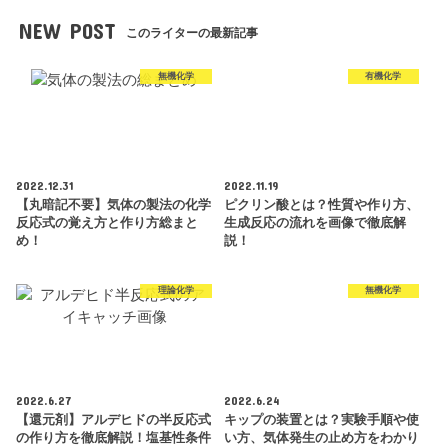
NEW POST
このライターの最新記事
無機化学
有機化学
2022.12.31
2022.11.19
【丸暗記不要】気体の製法の化学
ピクリン酸とは？性質や作り方、
反応式の覚え方と作り方総まと
生成反応の流れを画像で徹底解
め！
説！
理論化学
無機化学
2022.6.27
2022.6.24
【還元剤】アルデヒドの半反応式
キップの装置とは？実験手順や使
の作り方を徹底解説！塩基性条件
い方、気体発生の止め方をわかり