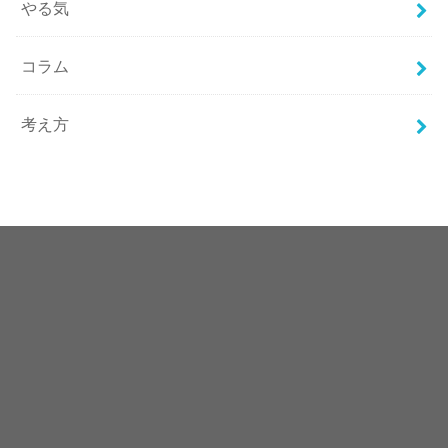
やる気
コラム
考え方