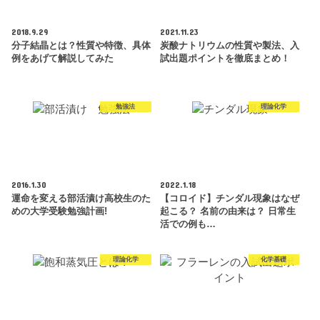
2018.9.29
2021.11.23
分子結晶とは？性質や特徴、具体
炭酸ナトリウムの性質や製法、入
例をあげて解説してみた
試出題ポイントを徹底まとめ！
勉強法
理論化学
2016.1.30
2022.1.18
運命を変える部活漬け高校生のた
【コロイド】チンダル現象はなぜ
めの大学受験勉強計画!
起こる？ 名前の由来は？ 日常生
活での例も…
理論化学
化学基礎