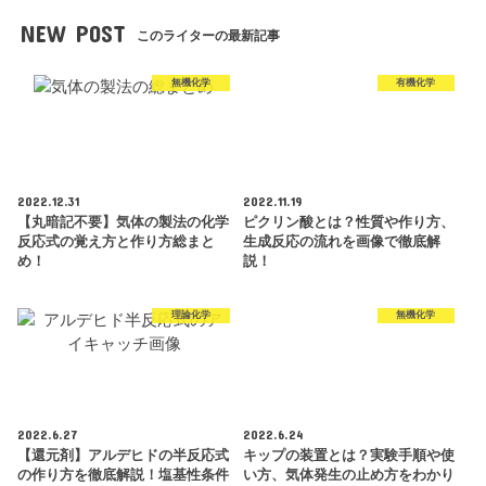
NEW POST
このライターの最新記事
無機化学
有機化学
2022.12.31
2022.11.19
【丸暗記不要】気体の製法の化学
ピクリン酸とは？性質や作り方、
反応式の覚え方と作り方総まと
生成反応の流れを画像で徹底解
め！
説！
理論化学
無機化学
2022.6.27
2022.6.24
【還元剤】アルデヒドの半反応式
キップの装置とは？実験手順や使
の作り方を徹底解説！塩基性条件
い方、気体発生の止め方をわかり