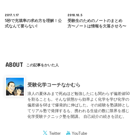
2017.1.17
2018.10.5
5秒で充填率の求め方を理解！公
受験生のためのノートのまとめ
式なんて要らない!
方〜ノートは情報を欠落させろ〜
ABOUT
この記事をかいた人
受験化学コーチなかむら
浪人の夏休みまで死ぬほど勉強したにも関わらず偏差値50
を割ることも。そんな状態から効率よく化学を学び化学の
偏差値を68まで爆発的に伸ばした。その経験を塾講師とし
てリアル塾で発揮するも、携われる生徒の数に限界を感じ
化学受験テクニック塾を開講。
自己紹介の続きを読む。
Twitter
YouTube