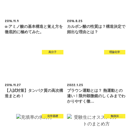
2016.11.9
2016.8.25
α-アミノ酸の基本構造と覚え方を
カルボン酸の性質は？構造決定で
徹底的に極めてみた。
頻出な理由とは？
高分子
理論化学
2016.11.27
2022.1.25
【入試対策】タンパク質の高次構
ブラウン運動とは？ 熱運動との
造まとめ！
違い！限外顕微鏡のしくみまでわ
かりやすく徹…
化学基礎
勉強法