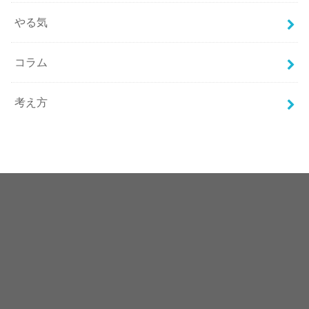
やる気
コラム
考え方