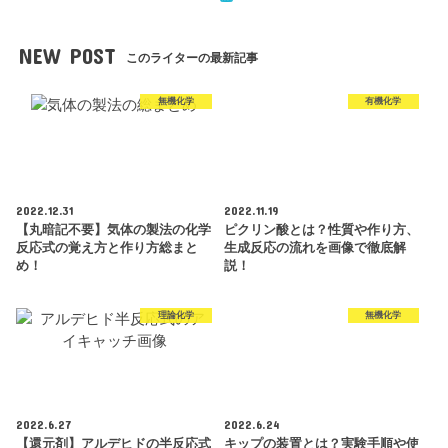
NEW POST
このライターの最新記事
無機化学
有機化学
2022.12.31
2022.11.19
【丸暗記不要】気体の製法の化学
ピクリン酸とは？性質や作り方、
反応式の覚え方と作り方総まと
生成反応の流れを画像で徹底解
め！
説！
理論化学
無機化学
2022.6.27
2022.6.24
【還元剤】アルデヒドの半反応式
キップの装置とは？実験手順や使