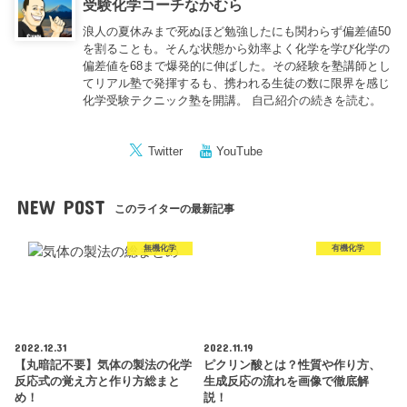
受験化学コーチなかむら
浪人の夏休みまで死ぬほど勉強したにも関わらず偏差値50
を割ることも。そんな状態から効率よく化学を学び化学の
偏差値を68まで爆発的に伸ばした。その経験を塾講師とし
てリアル塾で発揮するも、携われる生徒の数に限界を感じ
化学受験テクニック塾を開講。
自己紹介の続きを読む。
Twitter
YouTube
NEW POST
このライターの最新記事
無機化学
有機化学
2022.12.31
2022.11.19
【丸暗記不要】気体の製法の化学
ピクリン酸とは？性質や作り方、
反応式の覚え方と作り方総まと
生成反応の流れを画像で徹底解
め！
説！