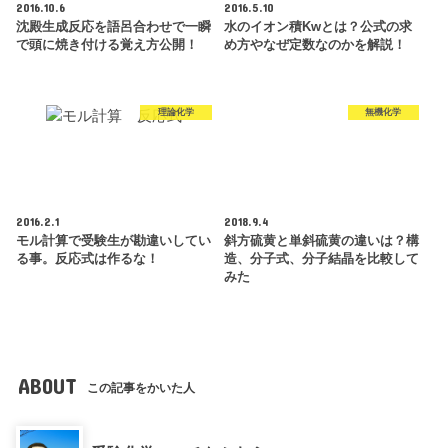
2016.10.6
2016.5.10
沈殿生成反応を語呂合わせで一瞬
水のイオン積Kwとは？公式の求
で頭に焼き付ける覚え方公開！
め方やなぜ定数なのかを解説！
理論化学
無機化学
2016.2.1
2018.9.4
モル計算で受験生が勘違いしてい
斜方硫黄と単斜硫黄の違いは？構
る事。反応式は作るな！
造、分子式、分子結晶を比較して
みた
ABOUT
この記事をかいた人