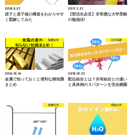
2018.8.27
2017.3.21
原子と原子核の構造をわかりやす
【部活生必見】非常識な大学受験
く図解してみた
の勉強法!
無機化学
化学基礎
2016.10.16
2018.10.23
金属で知っておくと便利な雑知識
配位結合とは？共有結合との違い
まとめ
と具体例の３パターンを完全網羅
無機化学
理論化学