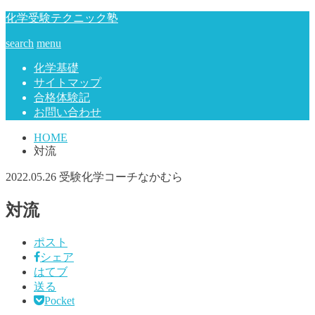
化学受験テクニック塾
search
menu
化学基礎
サイトマップ
合格体験記
お問い合わせ
HOME
対流
2022.05.26
受験化学コーチなかむら
対流
ポスト
シェア
はてブ
送る
Pocket