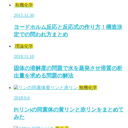
有機化学
2015.11.30
ヨードホルム反応と反応式の作り方！構造決
定での問われ方まとめ
理論化学
2018.11.10
固体の溶解度の問題で水を蒸発させ溶質の析
出量を求める問題の解法
無機化学
2018.9.6
P(リン)の同素体の黄リンと赤リンをまとめて
みた