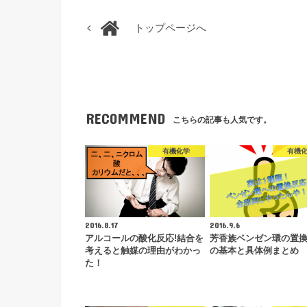
トップページへ
RECOMMEND
こちらの記事も人気です。
有機化学
有機
2016.8.17
2016.9.6
アルコールの酸化反応!結合を
芳香族ベンゼン環の置
考えると触媒の理由がわかっ
の基本と具体例まとめ
た！