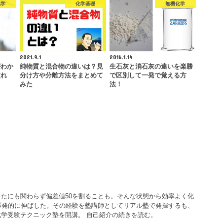
化学
化学基礎
無機化学
2021.9.1
2016.1.14
がわか
純物質と混合物の違いは？見
生石灰と消石灰の違いを楽勝
慣れ
分け方や分離方法をまとめて
で区別して一発で覚える方
みた
法！
たにも関わらず偏差値50を割ることも。そんな状態から効率よく化
爆発的に伸ばした。その経験を塾講師としてリアル塾で発揮するも、
化学受験テクニック塾を開講。
自己紹介の続きを読む。