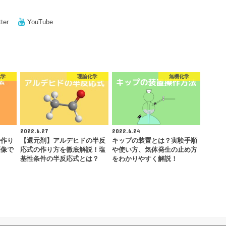
tter
YouTube
化学
理論化学
無機化学
2022.6.27
2022.6.24
や作り
【還元剤】アルデヒドの半反
キップの装置とは？実験手順
画像で
応式の作り方を徹底解説！塩
や使い方、気体発生の止め方
基性条件の半反応式とは？
をわかりやすく解説！