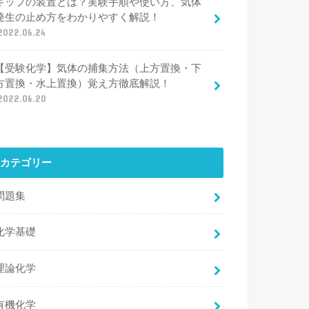
キップの装置とは？実験手順や使い方、気体
発生の止め方をわかりやすく解説！
2022.06.24
【受験化学】気体の捕集方法（上方置換・下
方置換・水上置換）覚え方徹底解説！
2022.06.20
カテゴリー
問題集
化学基礎
理論化学
有機化学