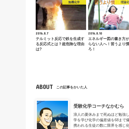
無機化学
理論
2016.8.7
2016.8.10
テルミット反応で鉄を生成す
エネルギー図の書き方
る反応式とは？超危険な理由
らない人へ！習うより
は?
ろ！
ABOUT
この記事をかいた人
受験化学コーチなかむら
浪人の夏休みまで死ぬほど勉強し
学を学び化学の偏差値を68まで
携われる生徒の数に限界を感じ