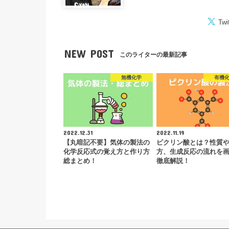
Twi
NEW POST
このライターの最新記事
無機化学
有機
2022.12.31
2022.11.19
【丸暗記不要】気体の製法の
ピクリン酸とは？性質
化学反応式の覚え方と作り方
方、生成反応の流れを
総まとめ！
徹底解説！