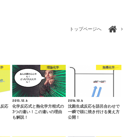
トップページへ
化学
理論化学
無機化学
2015.12.6
2016.10.6
換反応
化学反応式と熱化学方程式の
沈殿生成反応を語呂合わせで
3つの違い！この違いの理由
一瞬で頭に焼き付ける覚え方
も解説！
公開！