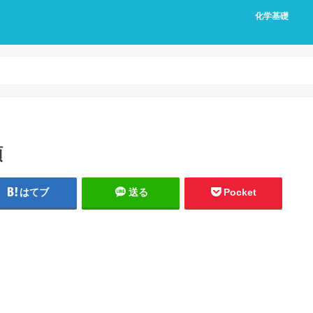
化学基礎
類
はてブ
送る
Pocket