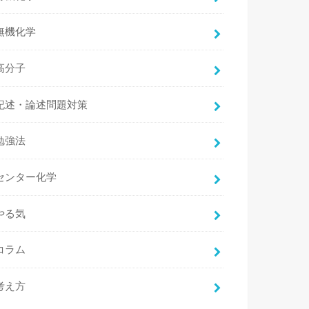
無機化学
高分子
記述・論述問題対策
勉強法
センター化学
やる気
コラム
考え方