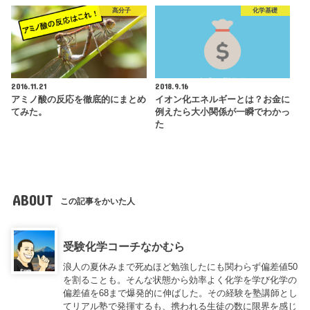
高分子
化学基礎
2016.11.21
2018.9.16
アミノ酸の反応を徹底的にまとめ
イオン化エネルギーとは？お金に
てみた。
例えたら大小関係が一瞬でわかっ
た
ABOUT
この記事をかいた人
受験化学コーチなかむら
浪人の夏休みまで死ぬほど勉強したにも関わらず偏差値50
を割ることも。そんな状態から効率よく化学を学び化学の
偏差値を68まで爆発的に伸ばした。その経験を塾講師とし
てリアル塾で発揮するも、携われる生徒の数に限界を感じ