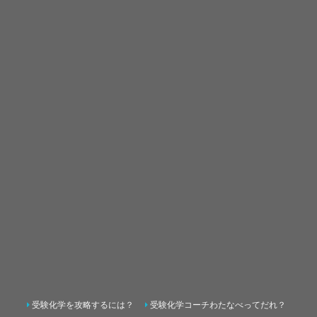
受験化学を攻略するには？
受験化学コーチわたなべってだれ？