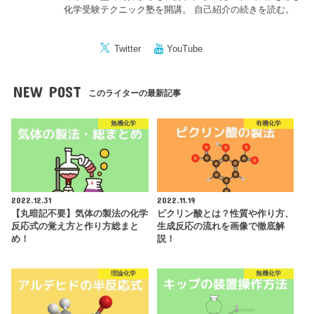
化学受験テクニック塾を開講。
自己紹介の続きを読む。
Twitter
YouTube
NEW POST
このライターの最新記事
無機化学
有機化学
2022.12.31
2022.11.19
【丸暗記不要】気体の製法の化学
ピクリン酸とは？性質や作り方、
反応式の覚え方と作り方総まと
生成反応の流れを画像で徹底解
め！
説！
理論化学
無機化学