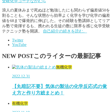
受験化学コーチなかむら
浪人の夏休みまで死ぬほど勉強したにも関わらず偏差値50を
割ることも。そんな状態から効率よく化学を学び化学の偏差
値を68まで爆発的に伸ばした。その経験を塾講師としてリア
ル塾で発揮するも、携われる生徒の数に限界を感じ化学受験
テクニック塾を開講。
自己紹介の続きを読む。
Twitter
YouTube
NEW POST
このライターの最新記事
無機化学
2022.12.31
【丸暗記不要】気体の製法の化学反応式の覚
え方と作り方総まとめ！
有機化学