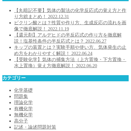
【丸暗記不要】気体の製法の化学反応式の覚え方と作
り方総まとめ！
2022.12.31
ピクリン酸とは？性質や作り方、生成反応の流れを画
像で徹底解説！
2022.11.19
【還元剤】アルデヒドの半反応式の作り方を徹底解
説！塩基性条件の半反応式とは？
2022.06.27
キップの装置とは？実験手順や使い方、気体発生の止
め方をわかりやすく解説！
2022.06.24
【受験化学】気体の捕集方法（上方置換・下方置換・
水上置換）覚え方徹底解説！
2022.06.20
カテゴリー
化学基礎
問題集
理論化学
有機化学
無機化学
高分子
記述・論述問題対策