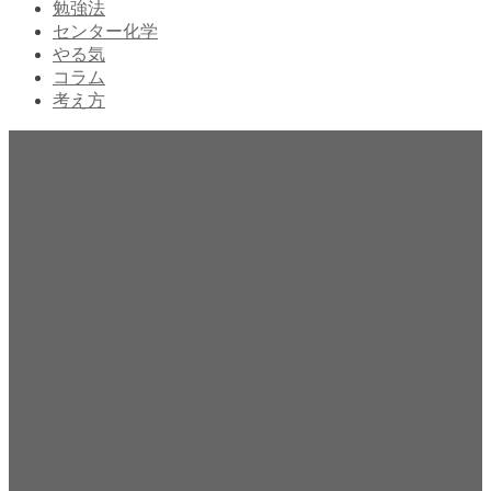
勉強法
センター化学
やる気
コラム
考え方