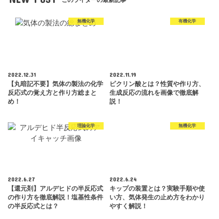
無機化学
有機化学
2022.12.31
2022.11.19
【丸暗記不要】気体の製法の化学
ピクリン酸とは？性質や作り方、
反応式の覚え方と作り方総まと
生成反応の流れを画像で徹底解
め！
説！
理論化学
無機化学
2022.6.27
2022.6.24
【還元剤】アルデヒドの半反応式
キップの装置とは？実験手順や使
の作り方を徹底解説！塩基性条件
い方、気体発生の止め方をわかり
の半反応式とは？
やすく解説！