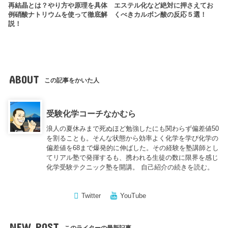
再結晶とは？やり方や原理を具体
エステル化など絶対に押さえてお
例硝酸ナトリウムを使って徹底解
くべきカルボン酸の反応５選！
説！
ABOUT
この記事をかいた人
受験化学コーチなかむら
浪人の夏休みまで死ぬほど勉強したにも関わらず偏差値50
を割ることも。そんな状態から効率よく化学を学び化学の
偏差値を68まで爆発的に伸ばした。その経験を塾講師とし
てリアル塾で発揮するも、携われる生徒の数に限界を感じ
化学受験テクニック塾を開講。
自己紹介の続きを読む。
Twitter
YouTube
NEW POST
このライターの最新記事