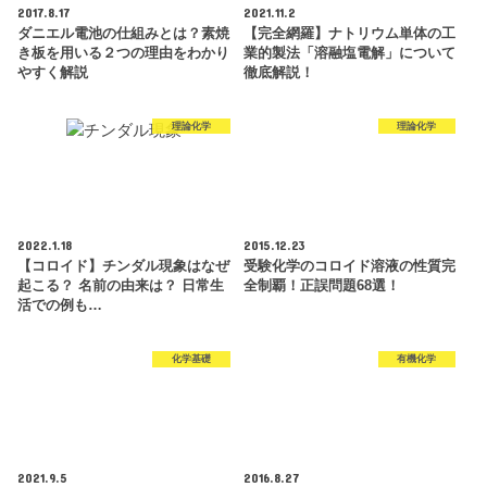
2017.8.17
2021.11.2
ダニエル電池の仕組みとは？素焼
【完全網羅】ナトリウム単体の工
き板を用いる２つの理由をわかり
業的製法「溶融塩電解」について
やすく解説
徹底解説！
理論化学
理論化学
2022.1.18
2015.12.23
【コロイド】チンダル現象はなぜ
受験化学のコロイド溶液の性質完
起こる？ 名前の由来は？ 日常生
全制覇！正誤問題68選！
活での例も…
化学基礎
有機化学
2021.9.5
2016.8.27