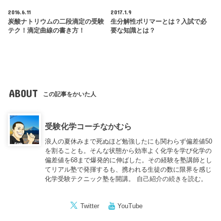
2016.6.11
2017.1.9
炭酸ナトリウムの二段滴定の受験
生分解性ポリマーとは？入試で必
テク！滴定曲線の書き方！
要な知識とは？
ABOUT
この記事をかいた人
受験化学コーチなかむら
浪人の夏休みまで死ぬほど勉強したにも関わらず偏差値50
を割ることも。そんな状態から効率よく化学を学び化学の
偏差値を68まで爆発的に伸ばした。その経験を塾講師とし
てリアル塾で発揮するも、携われる生徒の数に限界を感じ
化学受験テクニック塾を開講。
自己紹介の続きを読む。
Twitter
YouTube