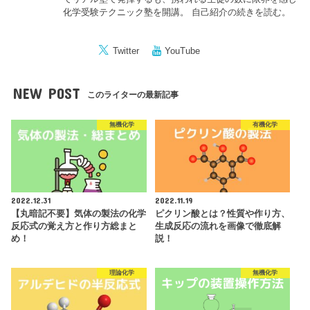
化学受験テクニック塾を開講。
自己紹介の続きを読む。
Twitter
YouTube
NEW POST
このライターの最新記事
無機化学
有機化学
2022.12.31
2022.11.19
【丸暗記不要】気体の製法の化学
ピクリン酸とは？性質や作り方、
反応式の覚え方と作り方総まと
生成反応の流れを画像で徹底解
め！
説！
理論化学
無機化学