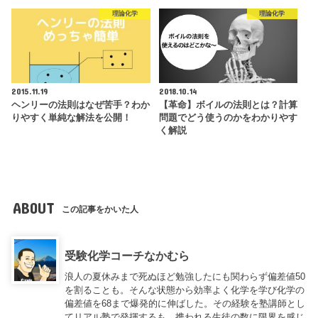
理論化学
理論化学
2015.11.19
2018.10.14
ヘンリーの法則はなぜ苦手？わか
【革命】ボイルの法則とは？計算
りやすく単純な解法を公開！
問題でどう使うのかをわかりやす
く解説
ABOUT
この記事をかいた人
受験化学コーチなかむら
浪人の夏休みまで死ぬほど勉強したにも関わらず偏差値50
を割ることも。そんな状態から効率よく化学を学び化学の
偏差値を68まで爆発的に伸ばした。その経験を塾講師とし
てリアル塾で発揮するも、携われる生徒の数に限界を感じ