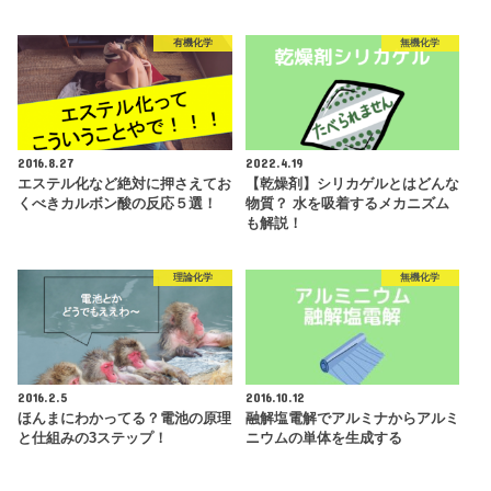
有機化学
無機化学
2016.8.27
2022.4.19
エステル化など絶対に押さえてお
【乾燥剤】シリカゲルとはどんな
くべきカルボン酸の反応５選！
物質？ 水を吸着するメカニズム
も解説！
理論化学
無機化学
2016.2.5
2016.10.12
ほんまにわかってる？電池の原理
融解塩電解でアルミナからアルミ
と仕組みの3ステップ！
ニウムの単体を生成する