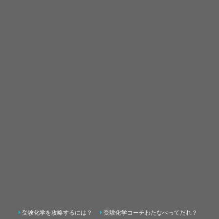
受験化学を攻略するには？
受験化学コーチわたなべってだれ？