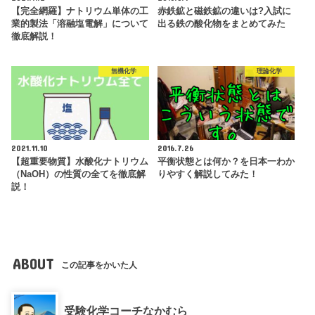
【完全網羅】ナトリウム単体の工
赤鉄鉱と磁鉄鉱の違いは?入試に
業的製法「溶融塩電解」について
出る鉄の酸化物をまとめてみた
徹底解説！
無機化学
理論化学
2021.11.10
2016.7.26
【超重要物質】水酸化ナトリウム
平衡状態とは何か？を日本一わか
（NaOH）の性質の全てを徹底解
りやすく解説してみた！
説！
ABOUT
この記事をかいた人
受験化学コーチなかむら