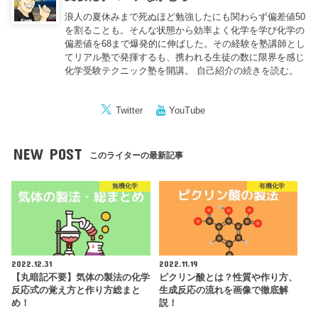
浪人の夏休みまで死ぬほど勉強したにも関わらず偏差値50
を割ることも。そんな状態から効率よく化学を学び化学の
偏差値を68まで爆発的に伸ばした。その経験を塾講師とし
てリアル塾で発揮するも、携われる生徒の数に限界を感じ
化学受験テクニック塾を開講。
自己紹介の続きを読む。
Twitter
YouTube
NEW POST
このライターの最新記事
無機化学
有機化学
2022.12.31
2022.11.19
【丸暗記不要】気体の製法の化学
ピクリン酸とは？性質や作り方、
反応式の覚え方と作り方総まと
生成反応の流れを画像で徹底解
め！
説！