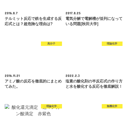
2016.8.7
2017.8.25
テルミット反応で鉄を生成する反
電気分解で電解槽が並列になって
応式とは？超危険な理由は?
いる問題[秋田大学]
高分子
理論化学
2016.11.21
2022.2.3
アミノ酸の反応を徹底的にまとめ
塩素の酸化剤の半反応式の作り方
てみた。
と水を酸化する反応を徹底解説！
理論化学
無機化学