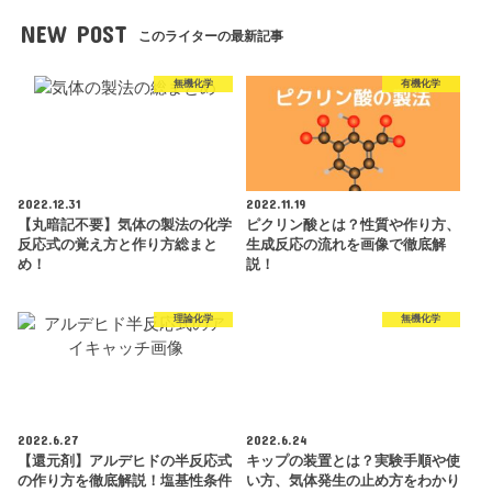
NEW POST
このライターの最新記事
無機化学
有機化学
2022.12.31
2022.11.19
【丸暗記不要】気体の製法の化学
ピクリン酸とは？性質や作り方、
反応式の覚え方と作り方総まと
生成反応の流れを画像で徹底解
め！
説！
理論化学
無機化学
2022.6.27
2022.6.24
【還元剤】アルデヒドの半反応式
キップの装置とは？実験手順や使
の作り方を徹底解説！塩基性条件
い方、気体発生の止め方をわかり