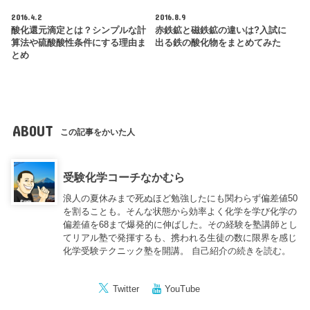
2016.4.2
2016.8.9
酸化還元滴定とは？シンプルな計
赤鉄鉱と磁鉄鉱の違いは?入試に
算法や硫酸酸性条件にする理由ま
出る鉄の酸化物をまとめてみた
とめ
ABOUT
この記事をかいた人
受験化学コーチなかむら
浪人の夏休みまで死ぬほど勉強したにも関わらず偏差値50
を割ることも。そんな状態から効率よく化学を学び化学の
偏差値を68まで爆発的に伸ばした。その経験を塾講師とし
てリアル塾で発揮するも、携われる生徒の数に限界を感じ
化学受験テクニック塾を開講。
自己紹介の続きを読む。
Twitter
YouTube