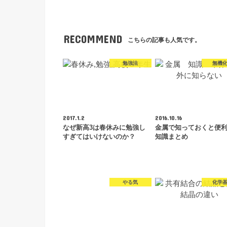
RECOMMEND
こちらの記事も人気です。
勉強法
無機
2017.1.2
2016.10.16
なぜ新高3は春休みに勉強し
金属で知っておくと便
すぎてはいけないのか？
知識まとめ
やる気
化学