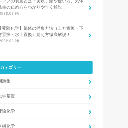
キップの装置とは？実験手順や使い方、気体
発生の止め方をわかりやすく解説！
2022.06.24
【受験化学】気体の捕集方法（上方置換・下
方置換・水上置換）覚え方徹底解説！
2022.06.20
カテゴリー
問題集
化学基礎
理論化学
有機化学