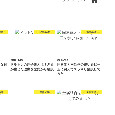
化学
化学基礎
化学基礎
2018.8.22
2018.9.3
利な雑
ドルトンの原子説とは？矛盾
同素体と同位体の違いをビー
が生じた理由を歴史から解説
玉に例えてスッキリ解説して
みた
基礎
理論化学
化学基礎