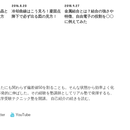
2016.8.20
2018.9.27
結晶と
冷却曲線はこう見ろ！凝固点
金属結合とは？結合の強さや
け方
降下で必ず出る図の見方！
特徴、自由電子の役割を〇〇
に例えてみた
たにも関わらず偏差値50を割ることも。そんな状態から効率よく化
爆発的に伸ばした。その経験を塾講師としてリアル塾で発揮するも、
化学受験テクニック塾を開講。
自己紹介の続きを読む。
tter
YouTube