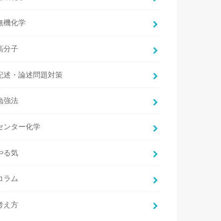
無機化学
高分子
記述・論述問題対策
勉強法
センター化学
やる気
コラム
考え方