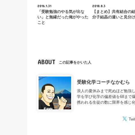
2016.1.31
2018.8.3
「受験勉強のやる気が出な
【まとめ】共有結合の
い」と無縁だった俺がやった
分子結晶の違いと見分
こと
ABOUT
この記事をかいた人
受験化学コーチなかむら
浪人の夏休みまで死ぬほど勉強し
学を学び化学の偏差値を68まで
携われる生徒の数に限界を感じ
Twi