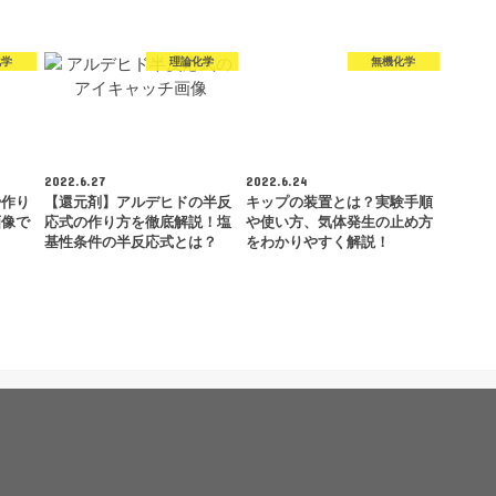
化学
理論化学
無機化学
2022.6.27
2022.6.24
や作り
【還元剤】アルデヒドの半反
キップの装置とは？実験手順
画像で
応式の作り方を徹底解説！塩
や使い方、気体発生の止め方
基性条件の半反応式とは？
をわかりやすく解説！